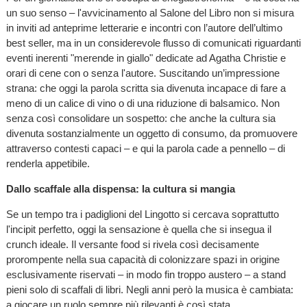
un suo senso – l'avvicinamento al Salone del Libro non si misura
in inviti ad anteprime letterarie e incontri con l’autore dell’ultimo
best seller, ma in un considerevole flusso di comunicati riguardanti
eventi inerenti "merende in giallo" dedicate ad Agatha Christie e
orari di cene con o senza l'autore. Suscitando un’impressione
strana: che oggi la parola scritta sia divenuta incapace di fare a
meno di un calice di vino o di una riduzione di balsamico. Non
senza così consolidare un sospetto: che anche la cultura sia
divenuta sostanzialmente un oggetto di consumo, da promuovere
attraverso contesti capaci – e qui la parola cade a pennello – di
renderla appetibile.
Dallo scaffale alla dispensa: la cultura si mangia
Se un tempo tra i padiglioni del Lingotto si cercava soprattutto
l'incipit perfetto, oggi la sensazione è quella che si insegua il
crunch ideale. Il versante food si rivela così decisamente
prorompente nella sua capacità di colonizzare spazi in origine
esclusivamente riservati – in modo fin troppo austero – a stand
pieni solo di scaffali di libri. Negli anni però la musica è cambiata:
a giocare un ruolo sempre più rilevanti è così stata