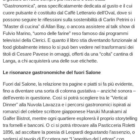
“Gastronomica”, area specificatamente dedicata al gusto e il cui
cuore pulsante è costituito dal Caffè Letterario dell’Oval, dove si
possono seguire le riflessioni sulla sostenibilità di Carlin Petrini o i
"Master di cucina" di Allan Bay, o ancora assistere al talk show di
Fulvio Marino, “uomo delle farine” reso famoso dai programmi
televisivi della Clerici. E quanto il libro stia diventando funzionale al
food globalmente inteso lo si può ben vedere nel trasformarsi dei
titoli di Cesare Pavese in omaggi, offerti da una “colta” cantina di
Langa, a chi acquisterà una delle sue etichette.
Le risonanze gastronomiche del fuori Salone
Fuori dal Salone, la relazione tra pagine e piatti si fa più evidente,
fino a diventare una sorta di colonna gustativa – anziché sonora –
dell’evento in questione. Così si potrà scegliere tra le "Vertical
Dinner" alla Nuvola Lavazza e i percorsi gastronomici ispirati ai
romanzi del celebre scrittore giapponese Haruki Murakami al
Galfer Bistrot, mentre ogni quartiere esplorerà il proprio storytelling
tra fornelli e banconi. O ci si potrà ritrovare alla Pasticceria Roletti
1896, ad ascoltare la poesia di Leopardi degustando l’assenzio, o
sedersi al tavolo di Eccetera per “L’aperitivo del Lettore” con