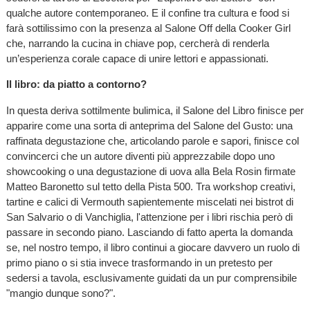
qualche autore contemporaneo. E il confine tra cultura e food si
farà sottilissimo con la presenza al Salone Off della Cooker Girl
che, narrando la cucina in chiave pop, cercherà di renderla
un’esperienza corale capace di unire lettori e appassionati.
Il libro: da piatto a contorno?
In questa deriva sottilmente bulimica, il Salone del Libro finisce per
apparire come una sorta di anteprima del Salone del Gusto: una
raffinata degustazione che, articolando parole e sapori, finisce col
convincerci che un autore diventi più apprezzabile dopo uno
showcooking o una degustazione di uova alla Bela Rosin firmate
Matteo Baronetto sul tetto della Pista 500. Tra workshop creativi,
tartine e calici di Vermouth sapientemente miscelati nei bistrot di
San Salvario o di Vanchiglia, l'attenzione per i libri rischia però di
passare in secondo piano. Lasciando di fatto aperta la domanda
se, nel nostro tempo, il libro continui a giocare davvero un ruolo di
primo piano o si stia invece trasformando in un pretesto per
sedersi a tavola, esclusivamente guidati da un pur comprensibile
"mangio dunque sono?".