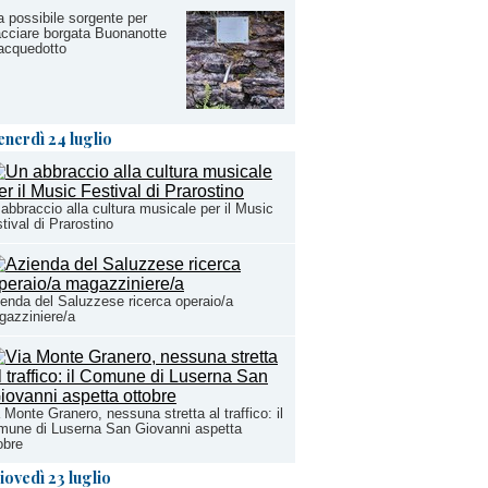
 possibile sorgente per
acciare borgata Buonanotte
’acquedotto
enerdì 24 luglio
abbraccio alla cultura musicale per il Music
tival di Prarostino
enda del Saluzzese ricerca operaio/a
azziniere/a
 Monte Granero, nessuna stretta al traffico: il
mune di Luserna San Giovanni aspetta
obre
iovedì 23 luglio