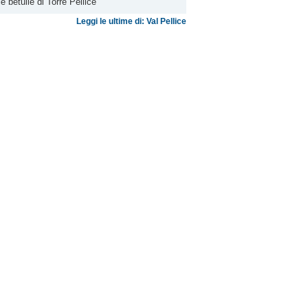
le betulle di Torre Pellice
Leggi le ultime di: Val Pellice