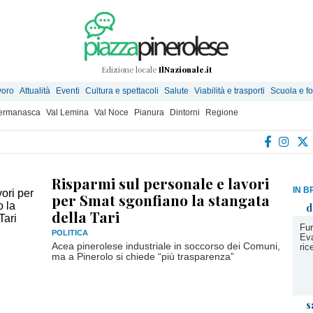
Edizione locale
IlNazionale.it
voro
Attualità
Eventi
Cultura e spettacoli
Salute
Viabilità e trasporti
Scuola e f
Germanasca
Val Lemina
Val Noce
Pianura
Dintorni
Regione
Risparmi sul personale e lavori
IN B
per Smat sgonfiano la stangata
d
della Tari
Fur
POLITICA
Eva
Acea pinerolese industriale in soccorso dei Comuni,
ric
ma a Pinerolo si chiede “più trasparenza”
s