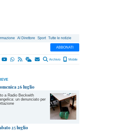
ormazione
Al Direttore
Sport
Tutte le notizie
ABBONATI
Archivio
Mobile
REVE
omenica 26 luglio
to a Radio Beckwith
ngelica: un denunciato per
ettazione
abato 25 luglio