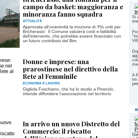
campo da basket: maggioranza e
minoranza fanno squadra
Si 
ene
ATTUALITÀ
Approvata all’unanimità la mozione di ‘Più uniti per
Bricherasio’. Il Comune valuterà costi e fattibilità
Pro
dell’intervento, che potrebbe essere finanziato con
"Im
Vil
un futuro contributo del Bim
Do
ap
Donne e imprese: una
col
mae
prarostinese nel direttivo della
Rete al Femminile
A R
tra
ECONOMIA E LAVORO
pie
Gigliola Foschiano, che ha lo studio a Pinerolo,
intende diffondere l’associazione nel territorio
m
In arrivo un nuovo Distretto del
Commercio: il riscatto
Dal