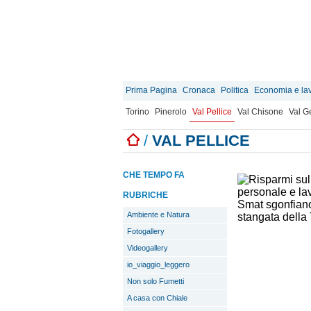
Prima Pagina
Cronaca
Politica
Economia e la
Torino
Pinerolo
Val Pellice
Val Chisone
Val 
/
VAL PELLICE
CHE TEMPO FA
RUBRICHE
Ambiente e Natura
Fotogallery
Videogallery
io_viaggio_leggero
Non solo Fumetti
A casa con Chiale