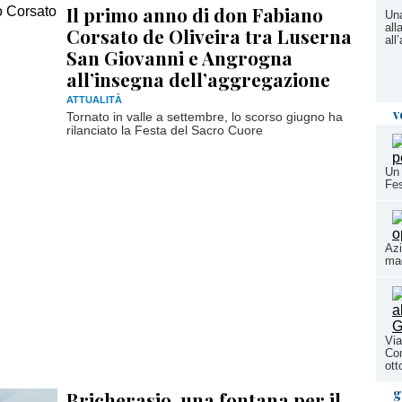
Il primo anno di don Fabiano
Una
all
Corsato de Oliveira tra Luserna
all
San Giovanni e Angrogna
all’insegna dell’aggregazione
ATTUALITÀ
v
Tornato in valle a settembre, lo scorso giugno ha
rilanciato la Festa del Sacro Cuore
Un 
Fes
Azi
mag
Via
Co
ott
g
Bricherasio, una fontana per il