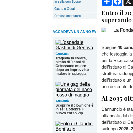
In sella con Sosso
Gusto e Gusti
Entro il 20
Professione futuro
superando 
ACCADEVA UN ANNO FA
Spegne
40 cand
che festeggia l
Cronaca
Tragedia in riviera,
per la Ricerca s
bimbo di 9 anni di
Orbassano muore
dell’Istituto di 
dopo un improvviso
struttura raddopp
malore in spiaggia
dell’Istituto e u
uno dei centri di
Al 2035 ol
Attualità
Scoprire il clown che è
L’annuncio è sta
in sé: a ottobre il
nuovo corso Vip
affiancata dal di
dell’Istituto di 
sviluppo
2026–