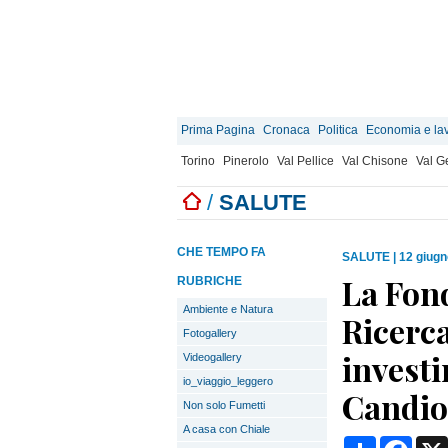
Prima Pagina
Cronaca
Politica
Economia e la
Torino
Pinerolo
Val Pellice
Val Chisone
Val 
/
SALUTE
CHE TEMPO FA
SALUTE
|
12 giugn
La Fon
RUBRICHE
Ambiente e Natura
Ricerc
Fotogallery
investi
Videogallery
io_viaggio_leggero
Candio
Non solo Fumetti
A casa con Chiale
Condividi
Face