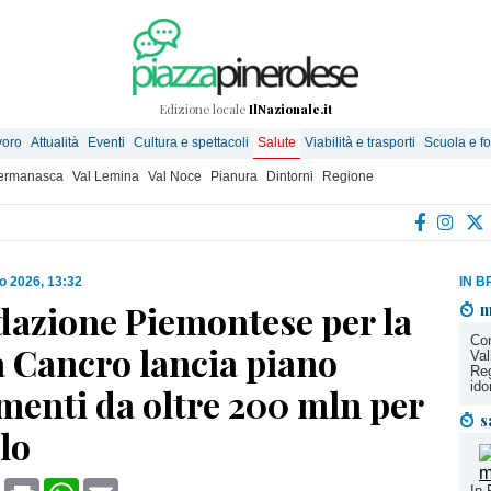
Edizione locale
IlNazionale.it
voro
Attualità
Eventi
Cultura e spettacoli
Salute
Viabilità e trasporti
Scuola e f
Germanasca
Val Lemina
Val Noce
Pianura
Dintorni
Regione
o 2026, 13:32
IN B
dazione Piemontese per la
m
Con
a Cancro lancia piano
Val
Reg
ido
menti da oltre 200 mln per
s
lo
book
X
Print
WhatsApp
Email
In 