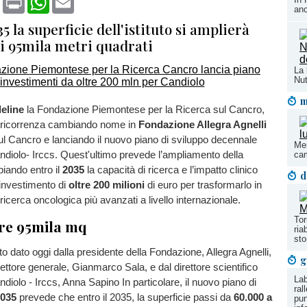
an
35 la superficie dell'istituto si amplierà
i 95mila metri quadrati
La 
Nut
m
eline
la Fondazione Piemontese per la Ricerca sul Cancro,
a ricorrenza cambiando nome in
Fondazione Allegra Agnelli
ul Cancro e lanciando il nuovo piano di sviluppo decennale
Men
Candiolo- Irccs. Quest'ultimo prevede l’ampliamento della
ca
iando entro il
2035
la capacità di ricerca e l’impatto clinico
d
n investimento di
oltre 200 milioni
di euro per trasformarlo in
 ricerca oncologica più avanzati a livello internazionale.
Tor
tre 95mila mq
ria
sto
to dato oggi dalla presidente della Fondazione, Allegra Agnelli,
g
rettore generale, Gianmarco Sala, e dal direttore scientifico
Lab
Candiolo - Irccs, Anna Sapino In particolare, il nuovo piano di
ral
2035
prevede che entro il 2035, la superficie passi da
60.000 a
pun