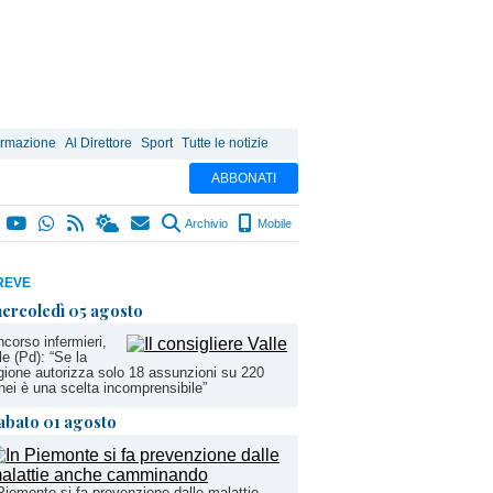
ormazione
Al Direttore
Sport
Tutte le notizie
ABBONATI
Archivio
Mobile
REVE
ercoledì 05 agosto
corso infermieri,
le (Pd): “Se la
ione autorizza solo 18 assunzioni su 220
nei è una scelta incomprensibile”
abato 01 agosto
Piemonte si fa prevenzione dalle malattie