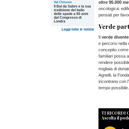
oltre 95.000 me
Val Chisone
Il Bal da Sabre e la sua
oncologica: edifi
tradizione del ballo
delle spade a 90 anni
pensati per favor
dal Congresso di
Londra
Verde part
Leggi tutte le notizie
Il
verde divent
e percorsi nella
concepito come 
familiari possa 
rendere possibile
migliaia di donat
Agnelli, la Fonda
incontrano con l’
tempo possibile.
TI RICORDI
Ascolta il pod