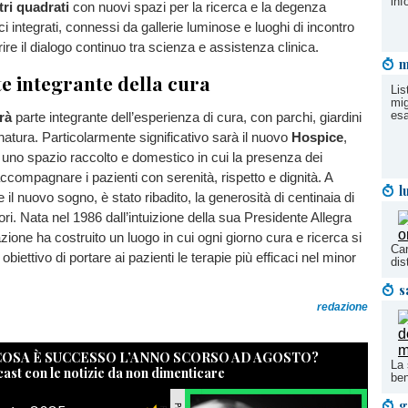
inf
tri quadrati
con nuovi spazi per la ricerca e la degenza
ci integrati, connessi da gallerie luminose e luoghi di incontro
ire il dialogo continuo tra scienza e assistenza clinica.
m
e integrante della cura
Lis
mig
esa
erà
parte integrante dell’esperienza di cura, con parchi, giardini
 natura. Particolarmente significativo sarà il nuovo
Hospice
,
uno spazio raccolto e domestico in cui la presenza dei
accompagnare i pazienti con serenità, rispetto e dignità. A
l
 il nuovo sogno, è stato ribadito, la generosità di centinaia di
ori. Nata nel 1986 dall’intuizione della sua Presidente Allegra
zione ha costruito un luogo in cui ogni giorno cura e ricerca si
Car
 obiettivo di portare ai pazienti le terapie più efficaci nel minor
dis
s
redazione
 COSA È SUCCESSO L’ANNO SCORSO AD AGOSTO?
La 
cast con le notizie da non dimenticare
ben
g