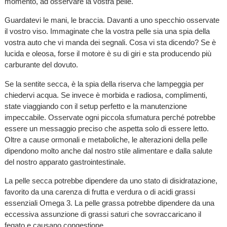
momento, ad osservare la vostra pelle.
Guardatevi le mani, le braccia. Davanti a uno specchio osservate
il vostro viso. Immaginate che la vostra pelle sia una spia della
vostra auto che vi manda dei segnali. Cosa vi sta dicendo? Se è
lucida e oleosa, forse il motore è su di giri e sta producendo più
carburante del dovuto.
Se la sentite secca, è la spia della riserva che lampeggia per
chiedervi acqua. Se invece è morbida e radiosa, complimenti,
state viaggiando con il setup perfetto e la manutenzione
impeccabile. Osservate ogni piccola sfumatura perché potrebbe
essere un messaggio preciso che aspetta solo di essere letto.
Oltre a cause ormonali e metaboliche, le alterazioni della pelle
dipendono molto anche dal nostro stile alimentare e dalla salute
del nostro apparato gastrointestinale.
La pelle secca potrebbe dipendere da uno stato di disidratazione,
favorito da una carenza di frutta e verdura o di acidi grassi
essenziali Omega 3. La pelle grassa potrebbe dipendere da una
eccessiva assunzione di grassi saturi che sovraccaricano il
fegato e causano congestione.