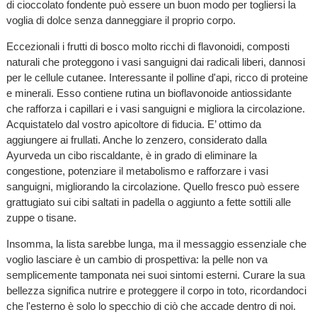
di cioccolato fondente può essere un buon modo per togliersi la
voglia di dolce senza danneggiare il proprio corpo.
Eccezionali i frutti di bosco molto ricchi di flavonoidi, composti
naturali che proteggono i vasi sanguigni dai radicali liberi, dannosi
per le cellule cutanee. Interessante il polline d'api, ricco di proteine
e minerali. Esso contiene rutina un bioflavonoide antiossidante
che rafforza i capillari e i vasi sanguigni e migliora la circolazione.
Acquistatelo dal vostro apicoltore di fiducia. E’ ottimo da
aggiungere ai frullati. Anche lo zenzero, considerato dalla
Ayurveda un cibo riscaldante, è in grado di eliminare la
congestione, potenziare il metabolismo e rafforzare i vasi
sanguigni, migliorando la circolazione. Quello fresco può essere
grattugiato sui cibi saltati in padella o aggiunto a fette sottili alle
zuppe o tisane.
Insomma, la lista sarebbe lunga, ma il messaggio essenziale che
voglio lasciare è un cambio di prospettiva: la pelle non va
semplicemente tamponata nei suoi sintomi esterni. Curare la sua
bellezza significa nutrire e proteggere il corpo in toto, ricordandoci
che l'esterno è solo lo specchio di ciò che accade dentro di noi.