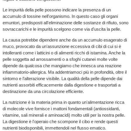
Le impurità della pelle possono indicare la presenza di un
accumulo di tossine nell'organismo. In questo caso gli organi
emuntori, predisposti all'eliminazione delle sostanze di rifiuto, sono
sovraccarichi e le impurità scelgono come via d'uscita la pelle.
La causa potrebbe dipendere anche da un accumulo esagerato di
muco, provocato da un'assunzione eccessiva di cibi di cui si è
intolleranti come i latticini o di alimenti ricchi di istamina. Anche la
pelle soggetta ad arrossamenti o a sfoghi cutanei molte volte
dipende da qualcosa che mangiamo che innesca una reazione
infiammatorio-allergica. Ma addentriamoci più in profondità, oltre il
sintomo e l’alterazione visibile. La qualità della pelle dipende dai
nutrienti assorbiti efficacemente dalla digestione e trasportati a
destinazione da una circolazione efficiente.
La nutrizione è la materia prima in quanto un'alimentazione ricca
di molecole vive fornisce i mattoni fondamentali (antiossidanti,
vitamine, sali minerali e aminoacidi) molto utili per la nostra pelle.
La digestione è l'operaio che scompone il cibo e rende questi
nutrienti biodisponibili, immettendoli nel flusso ematico.