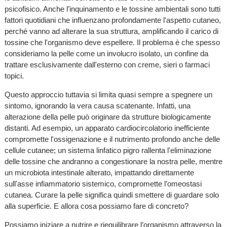
psicofisico. Anche l’inquinamento e le tossine ambientali sono tutti
fattori quotidiani che influenzano profondamente l'aspetto cutaneo,
perché vanno ad alterare la sua struttura, amplificando il carico di
tossine che l'organismo deve espellere. Il problema è che spesso
consideriamo la pelle come un involucro isolato, un confine da
trattare esclusivamente dall'esterno con creme, sieri o farmaci
topici.
Questo approccio tuttavia si limita quasi sempre a spegnere un
sintomo, ignorando la vera causa scatenante. Infatti, una
alterazione della pelle può originare da strutture biologicamente
distanti. Ad esempio, un apparato cardiocircolatorio inefficiente
compromette l'ossigenazione e il nutrimento profondo anche delle
cellule cutanee; un sistema linfatico pigro rallenta l'eliminazione
delle tossine che andranno a congestionare la nostra pelle, mentre
un microbiota intestinale alterato, impattando direttamente
sull'asse infiammatorio sistemico, compromette l’omeostasi
cutanea. Curare la pelle significa quindi smettere di guardare solo
alla superficie. E allora cosa possiamo fare di concreto?
Possiamo iniziare a nutrire e riequilibrare l’organismo attraverso la