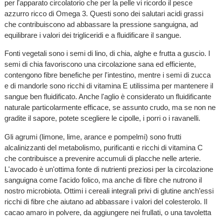
per l'apparato circolatorio che per la pelle vi ricordo il pesce
azzurro ricco di Omega 3. Questi sono dei salutari acidi grassi
che contribuiscono ad abbassare la pressione sanguigna, ad
equilibrare i valori dei trigliceridi e a fluidificare il sangue.
Fonti vegetali sono i semi di lino, di chia, alghe e frutta a guscio. I
semi di chia favoriscono una circolazione sana ed efficiente,
contengono fibre benefiche per l'intestino, mentre i semi di zucca
e di mandorle sono ricchi di vitamina E utilissima per mantenere il
sangue ben fluidificato. Anche l'aglio è considerato un fluidificante
naturale particolarmente efficace, se assunto crudo, ma se non ne
gradite il sapore, potete scegliere le cipolle, i porri o i ravanelli.
Gli agrumi (limone, lime, arance e pompelmi) sono frutti
alcalinizzanti del metabolismo, purificanti e ricchi di vitamina C
che contribuisce a prevenire accumuli di placche nelle arterie.
L'avocado è un'ottima fonte di nutrienti preziosi per la circolazione
sanguigna come l'acido folico, ma anche di fibre che nutrono il
nostro microbiota. Ottimi i cereali integrali privi di glutine anch’essi
ricchi di fibre che aiutano ad abbassare i valori del colesterolo. Il
cacao amaro in polvere, da aggiungere nei frullati, o una tavoletta