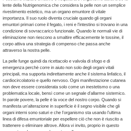
lente della Nutrigenomica che considera la pelle non un semplice
rivestimento estetico, ma un organo emuntore di vitale
importanza. Il suo ruolo diventa cruciale quando gli organi
emuntori primari come il fegato, i reni e l’intestino si trovano in una
condizione di sovraccarico funzionale. Quando le normali vie di
eliminazione non riescono a smaltire efficacemente le tossine, il
corpo attiva una strategia di compenso che passa anche
attraverso la nostra pelle.
La pelle funge quindi da ricettacolo e valvola di sfogo e di
emergenza perchè corre in aiuto non solo degli organi vitali
principali, ma supporta indirettamente anche il sistema linfatico, il
cardiocircolatorio e quello nervoso. Ogni manifestazione cutanea
non deve essere considerata solo come un inestetismo o una
problematica locale, bensì come un segnale d'allarme sistemico.
In parole povere, la pelle è la voce del nostro corpo. Quando si
manifesta un'alterazione in superficie è il segno visibile che gli
organi interni sono saturi e che l'organismo sta usando l'ultima
linea di difesa emuntoriale per espellere ciò che non è riuscito a
trattenere o eliminare altrove. Allora vi invito, proprio in questo