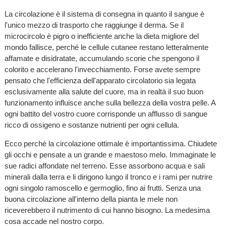
La circolazione è il sistema di consegna in quanto il sangue è
l'unico mezzo di trasporto che raggiunge il derma. Se il
microcircolo è pigro o inefficiente anche la dieta migliore del
mondo fallisce, perché le cellule cutanee restano letteralmente
affamate e disidratate, accumulando scorie che spengono il
colorito e accelerano l'invecchiamento. Forse avete sempre
pensato che l'efficienza dell'apparato circolatorio sia legata
esclusivamente alla salute del cuore, ma in realtà il suo buon
funzionamento influisce anche sulla bellezza della vostra pelle. A
ogni battito del vostro cuore corrisponde un afflusso di sangue
ricco di ossigeno e sostanze nutrienti per ogni cellula.
Ecco perché la circolazione ottimale è importantissima. Chiudete
gli occhi e pensate a un grande e maestoso melo. Immaginate le
sue radici affondate nel terreno. Esse assorbono acqua e sali
minerali dalla terra e li dirigono lungo il tronco e i rami per nutrire
ogni singolo ramoscello e germoglio, fino ai frutti. Senza una
buona circolazione all'interno della pianta le mele non
riceverebbero il nutrimento di cui hanno bisogno. La medesima
cosa accade nel nostro corpo.