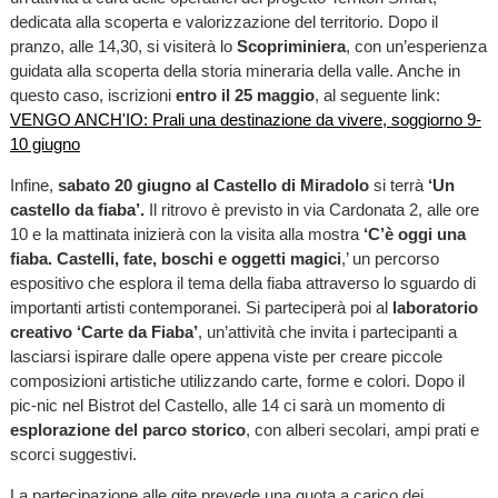
dedicata alla scoperta e valorizzazione del territorio.
Dopo il
pranzo, alle 14,30, si visiterà lo
Scopriminiera
, con un’esperienza
guidata alla scoperta della storia mineraria della valle. Anche in
questo caso,
iscrizioni
entro il 25 maggio
, al seguente link:
VENGO ANCH'IO: Prali una destinazione da vivere, soggiorno 9-
10 giugno
Infine,
sabato 20 giugno al Castello di Miradolo
si terrà
‘Un
castello da fiaba’.
Il ritrovo è previsto in via Cardonata 2, alle ore
10 e la mattinata inizierà con la visita alla mostra
‘C’è oggi una
fiaba. Castelli, fate, boschi e oggetti magici
,’ un percorso
espositivo che esplora il tema della fiaba attraverso lo sguardo di
importanti artisti contemporanei. Si parteciperà poi al
laboratorio
creativo ‘Carte da Fiaba’
, un’attività che invita i partecipanti a
lasciarsi ispirare dalle opere appena viste per creare piccole
composizioni artistiche utilizzando carte, forme e colori. Dopo il
pic-nic nel Bistrot del Castello, alle 14 ci sarà un momento di
esplorazione del parco storico
, con alberi secolari, ampi prati e
scorci suggestivi.
La partecipazione alle gite prevede una quota a carico dei