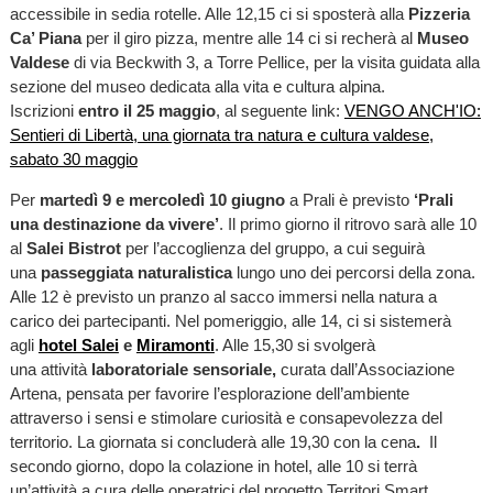
accessibile in sedia rotelle. Alle 12,15 ci si sposterà alla
Pizzeria
Ca’ Piana
per il giro pizza, mentre alle 14 ci si recherà al
Museo
Valdese
di via Beckwith 3, a Torre Pellice, per la visita guidata alla
sezione del museo dedicata alla vita e cultura alpina.
Iscrizioni
entro il 25 maggio
, al seguente link:
VENGO ANCH'IO:
Sentieri di Libertà, una giornata tra natura e cultura valdese,
sabato 30 maggio
Per
martedì 9 e mercoledì 10 giugno
a Prali è previsto
‘Prali
una destinazione da vivere’
. Il primo giorno il ritrovo sarà alle 10
al
Salei Bistrot
per l’accoglienza del gruppo, a cui seguirà
una
passeggiata naturalistica
lungo uno dei percorsi della zona.
Alle 12 è previsto un pranzo al sacco immersi nella natura a
carico dei partecipanti. Nel pomeriggio, alle 14, ci si sistemerà
agli
hotel Salei
e
Miramonti
. Alle 15,30 si svolgerà
una attività
laboratoriale sensoriale,
curata dall’Associazione
Artena, pensata per favorire l’esplorazione dell’ambiente
attraverso i sensi e stimolare curiosità e consapevolezza del
territorio. La giornata si concluderà alle 19,30 con la cena
.
Il
secondo giorno, dopo la colazione in hotel, alle 10 si terrà
un’attività a cura delle operatrici del progetto Territori Smart,