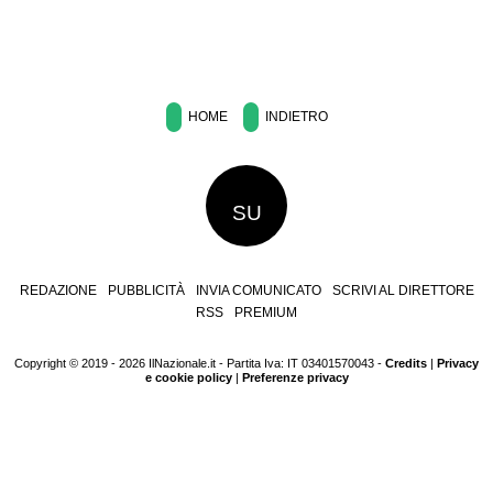
HOME
INDIETRO
SU
REDAZIONE
PUBBLICITÀ
INVIA COMUNICATO
SCRIVI AL DIRETTORE
RSS
PREMIUM
Copyright © 2019 - 2026 IlNazionale.it - Partita Iva: IT 03401570043 -
Credits
|
Privacy
e cookie policy
|
Preferenze privacy