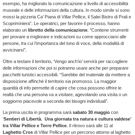
esempio, ha migliorato la comunicazione a livello di accessibilità
museale e delle informazioni della cultura. In modo simile si sono
mossi la pizzeria Ca’ Piana di Villar Pellice, il Salei Bistro di Prali e
Scopriminiera”. Le operatrici, per favorire il processo, hanno
elaborato un
libretto della comunicazione
. “Contiene strumenti
per provare a migliorare e indicazioni su come approcciarsi alle
persone, tra cui l’importanza del tono di voce, della modalità di
avvicinarsi”.
Oltre a testare il territorio, ‘Vengo anch’io’ servirà per raccogliere
delle informazioni che poi si potranno usare anche per preparare
pacchetti turistici accessibili. “Sarebbe del materiale da mettere a
disposizione affinché il territorio sia promosso. La maggior
quantità di info permette di capire che cosa possono offrire le
realtà che una persona va a visitare, agevolando una visita o un
soggiorno piacevole a seconda dei bisogni individuali”.
La prima uscita in programma sarà
sabato 30 maggio
con
‘
Sentieri di Libertà. Una giornata tra natura e cultura valdese’
tra Villar Pellice e Torre Pellice
. Il ritrovo sarà alle 11 al
Laghetto Cros
di Villar Pellice per un percorso attorno al laghetto