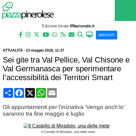
Edizione locale
IlNazionale.it
ABBONATI
ATTUALITÀ
-
23 maggio 2026
, 11:37
Sei gite tra Val Pellice, Val Chisone e
Val Germanasca per sperimentare
l’accessibilità dei Territori Smart
Condividi
Facebook
X
WhatsApp
Email
Gli appuntamenti per l’iniziativa ‘Vengo anch’io’
saranno tra fine maggio e luglio
Il Castello di Miradolo, una delle mete