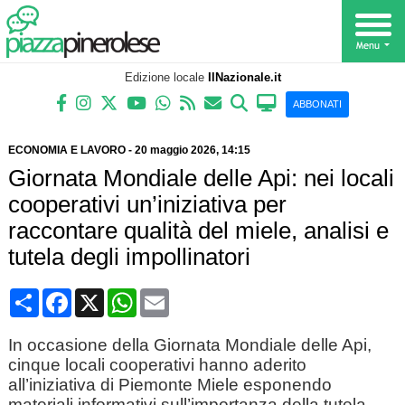
Edizione locale
IlNazionale.it
ABBONATI
ECONOMIA E LAVORO
-
20 maggio 2026
, 14:15
Giornata Mondiale delle Api: nei locali
cooperativi un’iniziativa per
raccontare qualità del miele, analisi e
tutela degli impollinatori
Condividi
Facebook
X
WhatsApp
Email
In occasione della Giornata Mondiale delle Api,
cinque locali cooperativi hanno aderito
all’iniziativa di Piemonte Miele esponendo
materiali informativi sull’importanza della tutela