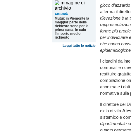
gioco d’azzardo 
afferma il dirett
Attualità
rilevazione è la
Mutui: in Piemonte la
maggior parte delle
rappresentazione
richieste sono per la
prima casa, in calo
forme più proble
l’importo medio
per individuare e
richiesto
che hanno consen
Leggi tutte le notizie
epidemiologiche
I cittadini da in
comunali e rice
restituire gratu
compilazione onl
anonima e i dati 
normativa sulla 
Il direttore del
ciclo di vita
Ale
sistemico e comp
dipartimentale c
quanto permette d