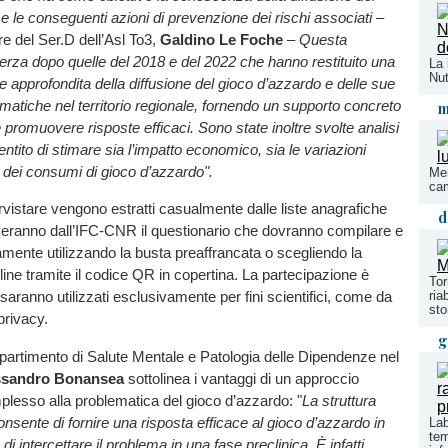
e le conseguenti azioni di prevenzione dei rischi associati
–
ore del Ser.D dell’Asl To3,
Galdino Le Foche
–
Questa
 terza dopo quelle del 2018 e del 2022 che hanno restituito una
La 
Nut
 approfondita della diffusione del gioco d’azzardo e delle sue
matiche nel territorio regionale, fornendo un supporto concreto
m
 promuovere risposte efficaci. Sono state inoltre svolte analisi
tito di stimare sia l’impatto economico, sia le variazioni
 dei consumi di gioco d’azzardo".
Men
ca
tervistare vengono estratti casualmente dalle liste anagrafiche
d
veranno dall’IFC-CNR il questionario che dovranno compilare e
itamente utilizzando la busta preaffrancata o scegliendo la
ine tramite il codice QR in copertina. La partecipazione è
Tor
ria
saranno utilizzati esclusivamente per fini scientifici, come da
sto
privacy.
g
 Dipartimento di Salute Mentale e Patologia delle Dipendenze nel
ssandro Bonansea
sottolinea i vantaggi di un approccio
lesso alla problematica del gioco d’azzardo: "
La struttura
onsente di fornire una risposta efficace al gioco d’azzardo in
Lab
tem
i intercettare il problema in una fase preclinica. È infatti