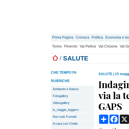
Prima Pagina
Cronaca
Politica
Economia e la
Torino
Pinerolo
Val Pellice
Val Chisone
Val 
/
SALUTE
CHE TEMPO FA
SALUTE
|
15 maggi
Indagin
RUBRICHE
Ambiente e Natura
via la 
Fotogallery
GAPS
Videogallery
io_viaggio_leggero
Condividi
Face
Non solo Fumetti
A casa con Chiale