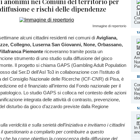
i anonimi nei Comuni del territorio per
diffusione e rischi delle dipendenze
Con
Com
Immagine di repertorio
v
ettimane alcuni cittadini residenti nei comuni di
Avigliana,
zze, Collegno, Luserna San Giovanni, None, Orbassano,
Villafranca Piemonte
riceveranno tramite posta un
Arr
ncione strumento di uno studio sulla diffusione del gioco
Nur
emonte. Il progetto si chiama GAPS (Gambling Adult Population
Pi
sso dal Ser.D dell’Asl To3 in collaborazione con l’Istituto di
m
ca del Consiglio Nazionale delle Ricerche (ICF-CNR) di Pisa, è
Con
 edizione ed è finanziato all’interno dal Fondo nazionale per il
Val
patologico. Lo studio GAPS si colloca nel contesto delle azioni
Reg
ido
anificazione integrata delle attività di contrasto, prevenzione,
del disturbo da gioco d’azzardo previste dalla Regione
s
a veridicità e sulla serietà dell’iniziativa e invitiamo i cittadini
In 
il questionario a compilarlo per contribuire a questo
an
o che ha come obiettivo la conoscenza della diffusione del