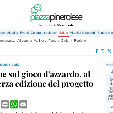
Edizione locale
IlNazionale.it
voro
Attualità
Eventi
Cultura e spettacoli
Salute
Viabilità e trasporti
Scuola e f
Germanasca
Val Lemina
Val Noce
Pianura
Dintorni
Regione
o 2026, 11:53
IN B
e sul gioco d’azzardo, al
d
terza edizione del progetto
Tor
art
Or
book
X
Print
WhatsApp
Email
s