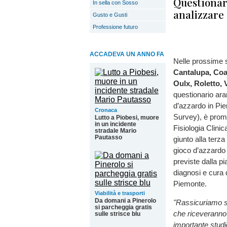
Questionar
In sella con Sosso
analizzare 
Gusto e Gusti
Professione futuro
ACCADEVA UN ANNO FA
Nelle prossime s
Cantalupa, Coa
Oulx, Roletto, 
questionario ara
d’azzardo in Pi
Cronaca
Survey), è promo
Lutto a Piobesi, muore
in un incidente
Fisiologia Clini
stradale Mario
Pautasso
giunto alla terza
gioco d’azzardo 
previste dalla pi
diagnosi e cura 
Piemonte.
Viabilità e trasporti
Da domani a Pinerolo
"Rassicuriamo sull
si parcheggia gratis
che riceveranno 
sulle strisce blu
importante studi