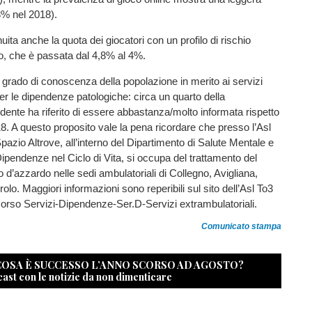
8% nel 2018).
ita anche la quota dei giocatori con un profilo di rischio
, che è passata dal 4,8% al 4%.
grado di conoscenza della popolazione in merito ai servizi
 per le dipendenze patologiche: circa un quarto della
dente ha riferito di essere abbastanza/molto informata rispetto
8. A questo proposito vale la pena ricordare che presso l’Asl
Spazio Altrove, all’interno del Dipartimento di Salute Mentale e
Dipendenze nel Ciclo di Vita, si occupa del trattamento del
o d’azzardo nelle sedi ambulatoriali di Collegno, Avigliana,
lo. Maggiori informazioni sono reperibili sul sito dell’Asl To3
orso Servizi-Dipendenze-Ser.D-Servizi extrambulatoriali.
Comunicato stampa
 COSA È SUCCESSO L’ANNO SCORSO AD AGOSTO?
cast con le notizie da non dimenticare