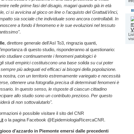
inf
enire nelle prime fasi del disagio, magari quando già in età
m
, ci si avvicina al gioco on line o l’acquisto del Gratta&Vinci,
l’impatto sia sociale che individuale sono ancora controllabili. In
noscere a fondo il fenomeno e le sue evoluzioni nel tessuto
antissimo"
.
Lis
vis
lle
, direttore generale dell’Asl To3, ringrazia quanti,
mportanza di questo studio, risponderanno al questionario:
ario studiare continuamente i fenomeni patologici è
li studi empirici costituiscono una base solida su cui poter
i sempre più adeguati ed efficaci ai bisogni della popolazione.
a nostra, con un territorio estremamente variegato e necessità
rse, ottenere una fotografia precisa di determinati fenomeni è
sario. In questo senso, le risposte di ciascun cittadino
cipare allo studio sono un contributo prezioso. Per questo
iderà di non sottovalutarlo".
ormazioni è possibile visitare il sito del CNR
it
o la pagina Facebook @EpidemiologiaRicercaCNR.
 gioco d’azzardo in Piemonte emersi dalle precedenti