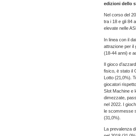
edizioni dello 
Nel corso del 20
tra i 18 e gli 8
elevate nelle A
In linea con il 
attrazione per il
(18-44 anni) e a
Il gioco d’azzar
fisico, è stato 
Lotto (21,0%). T
giocatori rispet
Slot Machine e le
dimezzate, pass
nel 2022. I gioc
le scommesse spo
(31,0%).
La prevalenza di 
nel 2018 (31,0%)