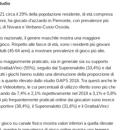
studio
21 circa il 29% della popolazione residente, di età compresa
4 anni, ha giocato d’azzardo in Piemonte, con prevalenze più
SL di Novara e Verbano-Cusio-Ossola.
dato nazionale, il genere maschile mostra una maggiore
 gioco. Rispetto alle fasce di età, sono i residenti più giovani
dulti (45-64 anni) a mostrare prevalenze di gioco più alte.
do maggiormente praticato, sia in generale sia su supporto
il Gratta&Vinci (55%), seguito dal Superenalotto (33,4%) e dal
utti i giochi hanno subito una diminuzione della proporzione di
to a quanto rilevato dallo studio GAPS 2018. Tra questi anche le
 Videolottery, le cui percentuali di utilizzo riferito sono più che
ando da 7,4% e 2,1% rispettivamente nel 2018 a 3,1% e 0,8%
hi più frequentemente praticati online dai giocatori sono invece
rtive (38,4%), il Superenalotto (31,6%) e il Gratta&Vinci
gioco su canale fisico mostra valori inferiori a quella rilevate
, mentre la prevalenza di gioco online mostra una leggera