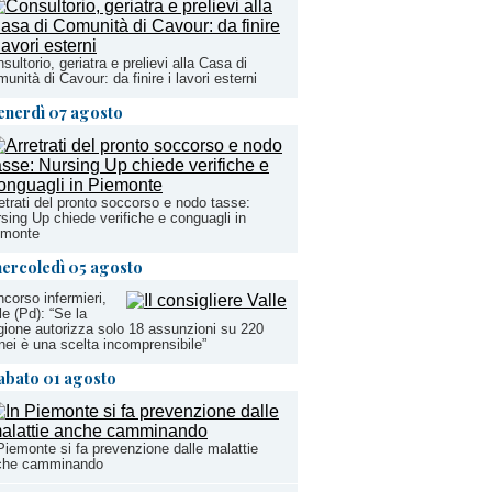
sultorio, geriatra e prelievi alla Casa di
unità di Cavour: da finire i lavori esterni
enerdì 07 agosto
etrati del pronto soccorso e nodo tasse:
sing Up chiede verifiche e conguagli in
emonte
ercoledì 05 agosto
corso infermieri,
le (Pd): “Se la
ione autorizza solo 18 assunzioni su 220
nei è una scelta incomprensibile”
abato 01 agosto
Piemonte si fa prevenzione dalle malattie
che camminando