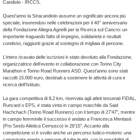
Candiolo - IRCCS.
Quest’anno la Stracandiolo assume un significato ancora più
speciale, inserendosi nelle celebrazioni per il 40° anniversario
della Fondazione Allegra Agnelli per la Ricerca sul Cancro: un
importante traguardo fatto di impegno, solidarietà e risultati
condivisi, raggiunti grazie al sostegno di migliaia di persone.
L’intero ricavato delle iscrizioni è stato devoluto alla Fondazione,
organizzatrice dell’evento in collaborazione con Torino City
Marathon e Torino Road Runners ASD. Quest’anno sono stati
raccolti 15.000 euro, destinati a sostenere le attività di cura e
ricerca dell’Istituto.
La gara competitiva di 8,2 km, riservata agli atleti tesserati FIDAL,
Runcard o EPS, è stata vinta in campo maschile da Said
Hachchach (Torino Road Runners) con il tempo di 27’47”, mentre
in campo femminile il successo è andato a Francesca Mentasti
(Pro Sesto Atletica Cernusco) in 28’15”. Accanto alla
competizione si è svolto anche un percorso ludico-motorio: una
camminata aperta a persone di tutte le età, con la possibilità di