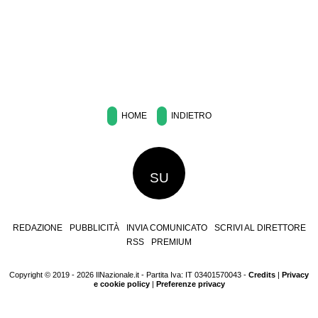
HOME
INDIETRO
SU
REDAZIONE
PUBBLICITÀ
INVIA COMUNICATO
SCRIVI AL DIRETTORE
RSS
PREMIUM
Copyright © 2019 - 2026 IlNazionale.it - Partita Iva: IT 03401570043 -
Credits
|
Privacy
e cookie policy
|
Preferenze privacy