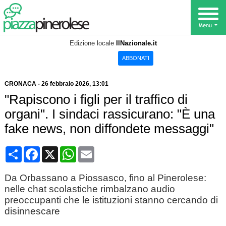
Edizione locale
IlNazionale.it
ABBONATI
CRONACA
-
26 febbraio 2026
, 13:01
"Rapiscono i figli per il traffico di
organi". I sindaci rassicurano: "È una
fake news, non diffondete messaggi"
Condividi
Facebook
X
WhatsApp
Email
Da Orbassano a Piossasco, fino al Pinerolese:
nelle chat scolastiche rimbalzano audio
preoccupanti che le istituzioni stanno cercando di
disinnescare