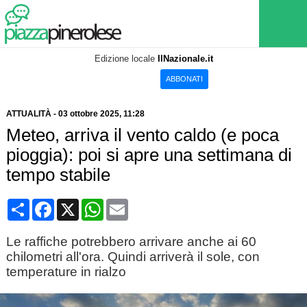
Edizione locale
IlNazionale.it
ABBONATI
ATTUALITÀ
-
03 ottobre 2025
, 11:28
Meteo, arriva il vento caldo (e poca
pioggia): poi si apre una settimana di
tempo stabile
Condividi
Facebook
X
WhatsApp
Email
Le raffiche potrebbero arrivare anche ai 60
chilometri all'ora. Quindi arriverà il sole, con
temperature in rialzo