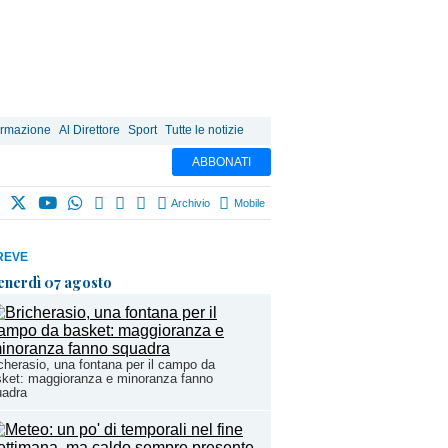
ormazione
Al Direttore
Sport
Tutte le notizie
ABBONATI
Archivio
Mobile
REVE
enerdì 07 agosto
cherasio, una fontana per il campo da
ket: maggioranza e minoranza fanno
uadra