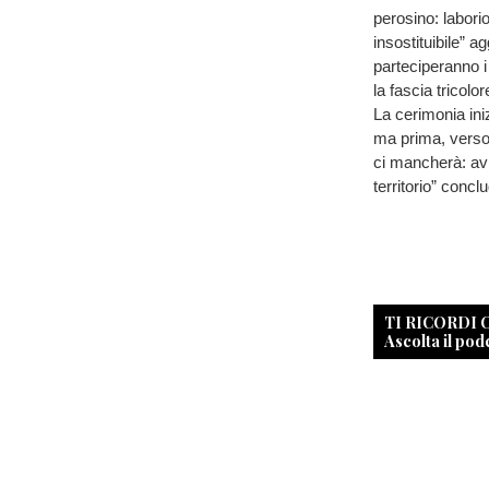
perosino: labori
insostituibile” 
parteciperanno 
la fascia tricolo
La cerimonia ini
ma prima, verso 
ci mancherà: av
territorio” conc
TI RICORDI
Ascolta il pod