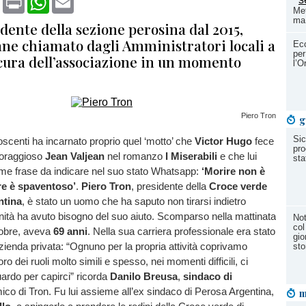
Met
ma
idente della sezione perosina dal 2015,
ne chiamato dagli Amministratori locali a
Ecc
per
cura dell’associazione in un momento
l’O
Piero Tron
g
Sic
scenti ha incarnato proprio quel ‘motto’ che
Victor Hugo
fece
pro
coraggioso
Jean Valjean
nel romanzo
I Miserabili
e che lui
sta
me frase da indicare nel suo stato Whatsapp:
‘Morire non è
re è spaventoso’
.
Piero Tron
, presidente della
Croce verde
ntina
, è stato un uomo che ha saputo non tirarsi indietro
ità ha avuto bisogno del suo aiuto. Scomparso nella mattinata
Not
col
tobre, aveva
69 anni
. Nella sua carriera professionale era stato
gio
ienda privata: “Ognuno per la propria attività coprivamo
sto
ro dei ruoli molto simili e spesso, nei momenti difficili, ci
ardo per capirci” ricorda
Danilo Breusa
,
sindaco di
co di Tron. Fu lui assieme all’ex sindaco di Perosa Argentina,
m