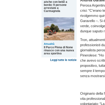
Andrea Garave
anche con bebè a
bordo: 9 persone
Perosa Argentin
arrestate a
crisi: “C’erano t
Carmagnola
rivolgemmo quind
Garavello –. Si 
verde, coinvolge
dunque saputo rip
Tron, attualment
Attualità
professionisti du
Il Parco Pinna di None
giornalista pero
rinasce con una nuova
area sportiva
Pinerolese: “Ho 
Leggi tutte le notizie
che avevo scritt
propositivo, tut
sempre il tempo 
senza mostrarsi i
Originario della
vita professional
volontariato: “L