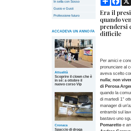
In sella con Sosso
Gusto e Gusti
Era il pres
Professione futuro
quando ven
prendersi 
ACCADEVA UN ANNO FA
difficile
Per amici e cono
pronunciare al 
Attualità
aveva scelto co
Scoprire il clown che è
nulla; non vive
in sé: a ottobre il
nuovo corso Vip
di Perosa Arge
quando la comun
di martedì 1° ot
manager di un’az
entrambi sul lavo
bastavo uno sgu
Pomaretto
e ami
Cronaca
Spaccio di droga