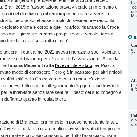
llo
, a spingerlo a prendere le redini della Croce verde di
In 
a. Era il 2015 e l’associazione stava vivendo un momento di
‘co
dol
ensioni nel direttivo e problemi importanti da risolvere, ci
Mar
i a lui perché accettasse il ruolo di presidente – racconta
è dedicato anima e corpo a quell’incarico, risanando la Croce
ndo molti giovani e creando progetti con le scuole. Aveva
m
ortare la ‘barca’ sulla rotta giusta”.
Car
acc
e ancora in carica, nel 2022 aveva ringraziato soci, volontari,
25 
rante le celebrazioni per i 75 anni dell’associazione. Allora la
sina
Tatiana Micaela Truffa
l’aveva intervistato
per Piazza
avuto modo di conoscere Piero già in passato, per altri articoli
o sull’attività della Croce verde: era un uomo d’azione,
All
pro
tavia faceva tutto con un atteggiamento ‘leggero’ cioè trovando
e f
per le interviste senza fare sentire ‘il peso’ del suo impegno e
ndaffarato quanto in realtà lo era”.
L’u
a M
 frazione di Brancato, era rimasto in paese nonostante la sua
d’a
e l’avesse portato a girare molto e aveva trovato il tempo per il
a sua morte è un colpo durissimo per tutto l’associazionismo