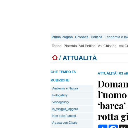
Prima Pagina
Cronaca
Politica
Economia e la
Torino
Pinerolo
Val Pellice
Val Chisone
Val 
/
ATTUALITÀ
CHE TEMPO FA
ATTUALITÀ
|
03 ot
Domani 
RUBRICHE
Ambiente e Natura
l’uomo 
Fotogallery
‘barca’
Videogallery
io_viaggio_leggero
rotta g
Non solo Fumetti
A casa con Chiale
Condividi
Face