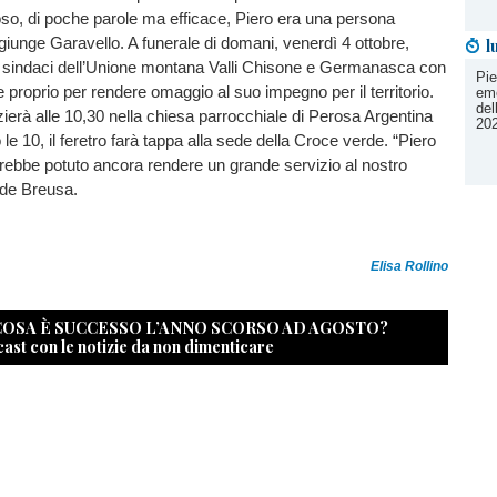
oso, di poche parole ma efficace, Piero era una persona
aggiunge Garavello. A funerale di domani, venerdì 4 ottobre,
l
i sindaci dell’Unione montana Valli Chisone e Germanasca con
Pie
re proprio per rendere omaggio al suo impegno per il territorio.
eme
del
zierà alle 10,30 nella chiesa parrocchiale di Perosa Argentina
20
le 10, il feretro farà tappa alla sede della Croce verde. “Piero
rebbe potuto ancora rendere un grande servizio al nostro
lude Breusa.
Elisa Rollino
 COSA È SUCCESSO L’ANNO SCORSO AD AGOSTO?
cast con le notizie da non dimenticare