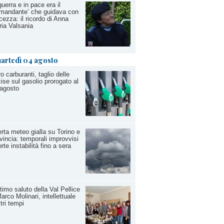
guerra e in pace era il
mandante’ che guidava con
cezza: il ricordo di Anna
ia Valsania
artedì 04 agosto
o carburanti, taglio delle
ise sul gasolio prorogato al
agosto
erta meteo gialla su Torino e
vincia: temporali improvvisi
orte instabilità fino a sera
ltimo saluto della Val Pellice
arco Molinari, intellettuale
ltri tempi