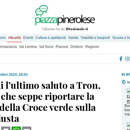
Edizione locale
IlNazionale.it
voro
Attualità
Eventi
Cultura e spettacoli
Salute
Viabilità e trasporti
Scuola e f
Germanasca
Val Lemina
Val Noce
Pianura
Dintorni
Regione
tobre 2024, 16:01
IN B
l’ultimo saluto a Tron,
v
che seppe riportare la
 della Croce verde sulla
Bri
bas
iusta
sq
book
X
Print
WhatsApp
Email