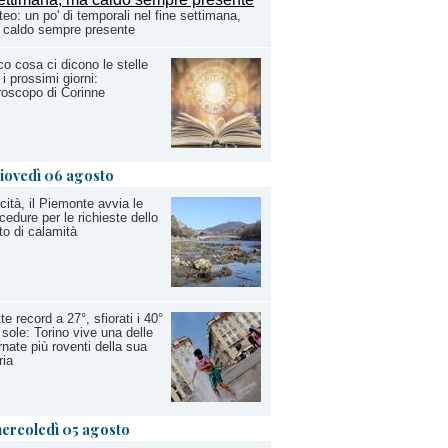
eo: un po' di temporali nel fine settimana,
 caldo sempre presente
o cosa ci dicono le stelle
 i prossimi giorni:
roscopo di Corinne
iovedì 06 agosto
cità, il Piemonte avvia le
cedure per le richieste dello
to di calamità
te record a 27°, sfiorati i 40°
 sole: Torino vive una delle
rnate più roventi della sua
ria
ercoledì 05 agosto