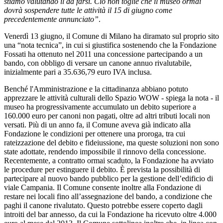
stiamo valutando il da farsi. Ciò non toglie che il museo ormai
dovrà sospendere tutte le attività il 15 di giugno come
precedentemente annunciato”
.
Venerdì 13 giugno, il Comune di Milano ha diramato sul proprio sito
una “nota tecnica”, in cui si giustifica sostenendo che la Fondazione
Fossati ha ottenuto nel 2011 una concessione partecipando a un
bando, con obbligo di versare un canone annuo rivalutabile,
inizialmente pari a 35.636,79 euro IVA inclusa.
Benché l'Amministrazione e la cittadinanza abbiano potuto
apprezzare le attività culturali dello Spazio WOW - spiega la nota - il
museo ha progressivamente accumulato un debito superiore a
160.000 euro per canoni non pagati, oltre ad altri tributi locali non
versati. Più di un anno fa, il Comune aveva già indicato alla
Fondazione le condizioni per ottenere una proroga, tra cui
rateizzazione del debito e fideiussione, ma queste soluzioni non sono
state adottate, rendendo impossibile il rinnovo della concessione.
Recentemente, a contratto ormai scaduto, la Fondazione ha avviato
le procedure per estinguere il debito. È prevista la possibilità di
partecipare al nuovo bando pubblico per la gestione dell’edificio di
viale Campania. Il Comune consente inoltre alla Fondazione di
restare nei locali fino all’assegnazione del bando, a condizione che
paghi il canone rivalutato. Questo potrebbe essere coperto dagli
introiti del bar annesso, da cui la Fondazione ha ricevuto oltre 4.000