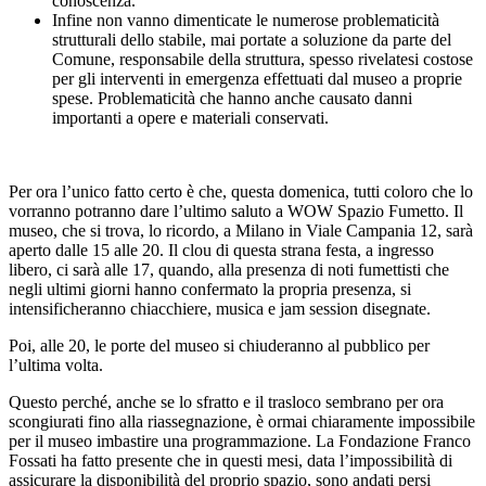
conoscenza.
Infine non vanno dimenticate le numerose problematicità
strutturali dello stabile, mai portate a soluzione da parte del
Comune, responsabile della struttura, spesso rivelatesi costose
per gli interventi in emergenza effettuati dal museo a proprie
spese. Problematicità che hanno anche causato danni
importanti a opere e materiali conservati.
Per ora l’unico fatto certo è che, questa domenica, tutti coloro che lo
vorranno potranno dare l’ultimo saluto a WOW Spazio Fumetto. Il
museo, che si trova, lo ricordo, a Milano in Viale Campania 12, sarà
aperto dalle 15 alle 20. Il clou di questa strana festa, a ingresso
libero, ci sarà alle 17, quando, alla presenza di noti fumettisti che
negli ultimi giorni hanno confermato la propria presenza, si
intensificheranno chiacchiere, musica e jam session disegnate.
Poi, alle 20, le porte del museo si chiuderanno al pubblico per
l’ultima volta.
Questo perché, anche se lo sfratto e il trasloco sembrano per ora
scongiurati fino alla riassegnazione, è ormai chiaramente impossibile
per il museo imbastire una programmazione. La Fondazione Franco
Fossati ha fatto presente che in questi mesi, data l’impossibilità di
assicurare la disponibilità del proprio spazio, sono andati persi