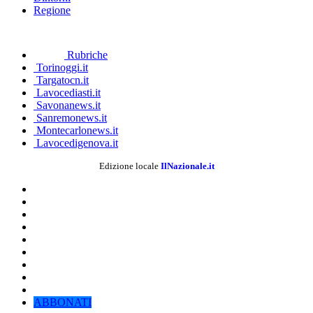
Regione
Rubriche
Torinoggi.it
Targatocn.it
Lavocediasti.it
Savonanews.it
Sanremonews.it
Montecarlonews.it
Lavocedigenova.it
Edizione locale
IlNazionale.it
ABBONATI