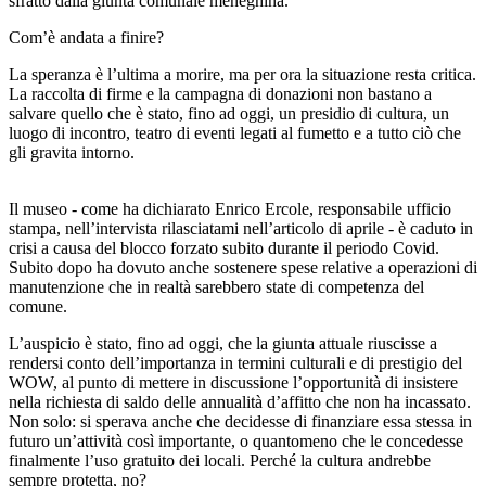
sfratto dalla giunta comunale meneghina.
Com’è andata a finire?
La speranza è l’ultima a morire, ma per ora la situazione resta critica.
La raccolta di firme e la campagna di donazioni non bastano a
salvare quello che è stato, fino ad oggi, un presidio di cultura, un
luogo di incontro, teatro di eventi legati al fumetto e a tutto ciò che
gli gravita intorno.
Il museo - come ha dichiarato Enrico Ercole, responsabile ufficio
stampa, nell’intervista rilasciatami nell’articolo di aprile - è caduto in
crisi a causa del blocco forzato subito durante il periodo Covid.
Subito dopo ha dovuto anche sostenere spese relative a operazioni di
manutenzione che in realtà sarebbero state di competenza del
comune.
L’auspicio è stato, fino ad oggi, che la giunta attuale riuscisse a
rendersi conto dell’importanza in termini culturali e di prestigio del
WOW, al punto di mettere in discussione l’opportunità di insistere
nella richiesta di saldo delle annualità d’affitto che non ha incassato.
Non solo: si sperava anche che decidesse di finanziare essa stessa in
futuro un’attività così importante, o quantomeno che le concedesse
finalmente l’uso gratuito dei locali. Perché la cultura andrebbe
sempre protetta, no?