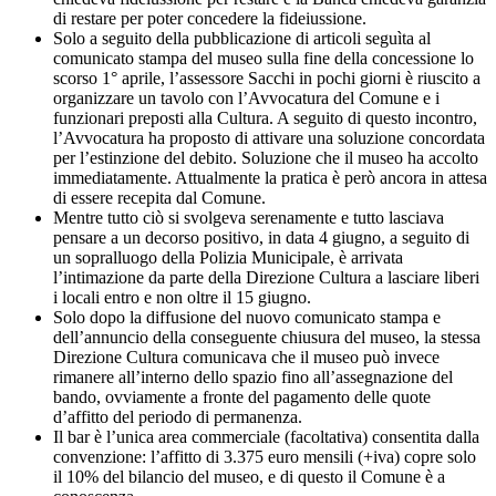
di restare per poter concedere la fideiussione.
Solo a seguito della pubblicazione di articoli seguìta al
comunicato stampa del museo sulla fine della concessione lo
scorso 1° aprile, l’assessore Sacchi in pochi giorni è riuscito a
organizzare un tavolo con l’Avvocatura del Comune e i
funzionari preposti alla Cultura. A seguito di questo incontro,
l’Avvocatura ha proposto di attivare una soluzione concordata
per l’estinzione del debito. Soluzione che il museo ha accolto
immediatamente. Attualmente la pratica è però ancora in attesa
di essere recepita dal Comune.
Mentre tutto ciò si svolgeva serenamente e tutto lasciava
pensare a un decorso positivo, in data 4 giugno, a seguito di
un sopralluogo della Polizia Municipale, è arrivata
l’intimazione da parte della Direzione Cultura a lasciare liberi
i locali entro e non oltre il 15 giugno.
Solo dopo la diffusione del nuovo comunicato stampa e
dell’annuncio della conseguente chiusura del museo, la stessa
Direzione Cultura comunicava che il museo può invece
rimanere all’interno dello spazio fino all’assegnazione del
bando, ovviamente a fronte del pagamento delle quote
d’affitto del periodo di permanenza.
Il bar è l’unica area commerciale (facoltativa) consentita dalla
convenzione: l’affitto di 3.375 euro mensili (+iva) copre solo
il 10% del bilancio del museo, e di questo il Comune è a