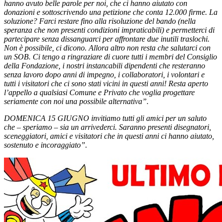
hanno avuto belle parole per noi, che ci hanno aiutato con
donazioni e sottoscrivendo una petizione che conta 12.000 firme. La
soluzione? Farci restare fino alla risoluzione del bando (nella
speranza che non presenti condizioni impraticabili) e permetterci di
partecipare senza dissanguarci per affrontare due inutili traslochi.
Non è possibile, ci dicono. Allora altro non resta che salutarci con
un SOB. Ci tengo a ringraziare di cuore tutti i membri del Consiglio
della Fondazione, i nostri instancabili dipendenti che resteranno
senza lavoro dopo anni di impegno, i collaboratori, i volontari e
tutti i visitatori che ci sono stati vicini in questi anni! Resta aperto
l’appello a qualsiasi Comune e Privato che voglia progettare
seriamente con noi una possibile alternativa”.
DOMENICA 15 GIUGNO invitiamo tutti gli amici per un saluto
che – speriamo – sia un arrivederci. Saranno presenti disegnatori,
sceneggiatori, amici e visitatori che in questi anni ci hanno aiutato,
sostenuto e incoraggiato”.