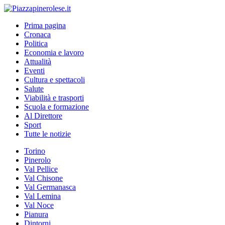
Prima pagina
Cronaca
Politica
Economia e lavoro
Attualità
Eventi
Cultura e spettacoli
Salute
Viabilità e trasporti
Scuola e formazione
Al Direttore
Sport
Tutte le notizie
Torino
Pinerolo
Val Pellice
Val Chisone
Val Germanasca
Val Lemina
Val Noce
Pianura
Dintorni