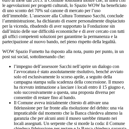
euro al mese dal 2013. Il Comune sottolinea inoltre che, in linea con
le agevolazioni per progetti culturali, lo Spazio WOW ha beneficiato
di uno sconto del 70% sul canone di mercato per l’uso
dell’immobile. L’assessore alla Cultura Tommaso Sacchi, conclude
l’amministrazione, ha dichiarato di essere personalmente dispiaciuto
per la vicenda, ribadendo di aver supportato la Fondazione sin
dall’inizio delle sue difficoltà economiche e di aver cercato con tutti
gli uffici competenti soluzioni per garantirne la permanenza e la
partecipazione al nuovo bando, nel pieno rispetto della legalità.
WOW Spazio Fumetto ha risposto alla nota, punto per punto, in un
post sui social, sottolinenando che:
l’impegno dell’assessore Sacchi nell’aprire un dialogo con
l’avvocatura è stato assolutamente risolutivo, benché avviato
solo ed esclusivamente lo scorso aprile, a seguito della
campagna stampa sulla scadenza della concessione. Il museo
ha ricevuto intimazione a lasciare i locali entro il 15 giugno e,
solo successivamente a questa, una proposta diversa per
consentire di restare fino al bando.
Il Comune aveva inizialmente chiesto di attivare una
fideiussione per far fronte alla risoluzione del debito: una via
impraticabile dal momento che la Banca chiedeva almeno la
garanzia che per alcuni anni il museo sarebbe rimasto nei
locali assegnati. Un serpente che si morde la coda: il Comune
chiedeva fideiussione per restare e la Banca chiedeva garanzia