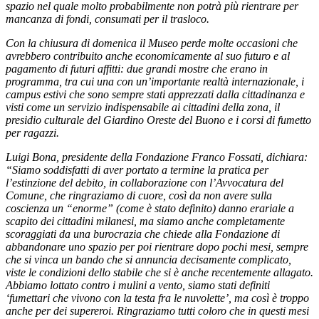
spazio nel quale molto probabilmente non potrà più rientrare per
mancanza di fondi, consumati per il trasloco.
Con la chiusura di domenica il Museo perde molte occasioni che
avrebbero contribuito anche economicamente al suo futuro e al
pagamento di futuri affitti: due grandi mostre che erano in
programma, tra cui una con un’importante realtà internazionale, i
campus estivi che sono sempre stati apprezzati dalla cittadinanza e
visti come un servizio indispensabile ai cittadini della zona, il
presidio culturale del Giardino Oreste del Buono e i corsi di fumetto
per ragazzi.
Luigi Bona, presidente della Fondazione Franco Fossati, dichiara:
“Siamo soddisfatti di aver portato a termine la pratica per
l’estinzione del debito, in collaborazione con l’Avvocatura del
Comune, che ringraziamo di cuore, così da non avere sulla
coscienza un “enorme” (come è stato definito) danno erariale a
scapito dei cittadini milanesi, ma siamo anche completamente
scoraggiati da una burocrazia che chiede alla Fondazione di
abbandonare uno spazio per poi rientrare dopo pochi mesi, sempre
che si vinca un bando che si annuncia decisamente complicato,
viste le condizioni dello stabile che si è anche recentemente allagato.
Abbiamo lottato contro i mulini a vento, siamo stati definiti
‘fumettari che vivono con la testa fra le nuvolette’, ma così è troppo
anche per dei supereroi. Ringraziamo tutti coloro che in questi mesi