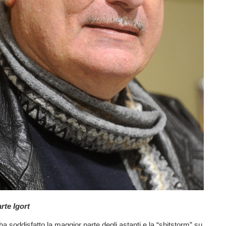
arte Igort
ha soddisfatto la maggior parte degli astanti e la “shitstorm” su