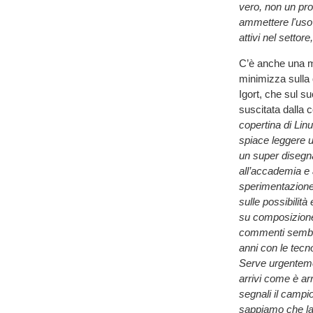
vero, non un pr
ammettere l'uso d
attivi nel settor
C’è anche una m
minimizza sulla q
Igort, che sul s
suscitata dalla 
copertina di Linu
spiace leggere u
un super disegna
all’accademia e a
sperimentazione.
sulle possibilità
su composizione d
commenti sembra 
anni con le tecno
Serve urgentemen
arrivi come è ar
segnali il camp
sappiamo che la