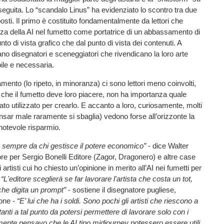
guita. Lo “scandalo Linus” ha evidenziato lo scontro tra due
osti. Il primo è costituito fondamentalmente da lettori che
za della AI nel fumetto come portatrice di un abbassamento di
unto di vista grafico che dal punto di vista dei contenuti. A
cano disegnatori e sceneggiatori che rivendicano la loro arte
ile e necessaria.
amento (lo ripeto, in minoranza) ci sono lettori meno coinvolti,
che il fumetto deve loro piacere, non ha importanza quale
ato utilizzato per crearlo. E accanto a loro, curiosamente, molti
ensar male raramente si sbaglia) vedono forse all’orizzonte la
 notevole risparmio.
ne sempre da chi gestisce il potere economico”
- dice Walter
re per Sergio Bonelli Editore (Zagor, Dragonero) e altre case
i artisti cui ho chiesto un’opinione in merito all’AI nei fumetti per
-
“L'editore sceglierà se far lavorare l'artista che costa un tot,
che digita un prompt”
- sostiene il disegnatore pugliese,
ione -
“E’ lui che ha i soldi. Sono pochi gli artisti che riescono a
anti a tal punto da potersi permettere di lavorare solo con i
ialmente pensavo che le AI tipo midjourney potessero essere utili