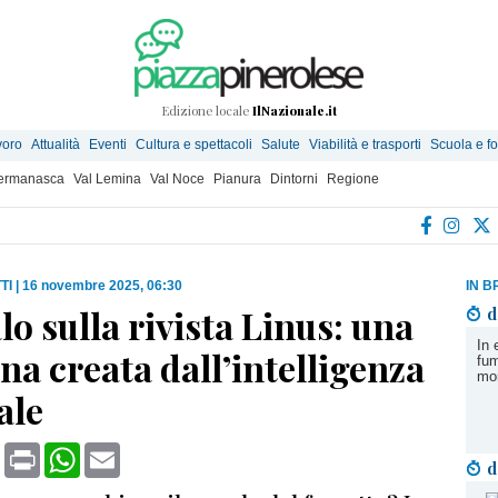
Edizione locale
IlNazionale.it
voro
Attualità
Eventi
Cultura e spettacoli
Salute
Viabilità e trasporti
Scuola e f
Germanasca
Val Lemina
Val Noce
Pianura
Dintorni
Regione
TI
|
16 novembre 2025, 06:30
IN B
o sulla rivista Linus: una
d
In 
na creata dall’intelligenza
fum
mo
ale
book
X
Print
WhatsApp
Email
d