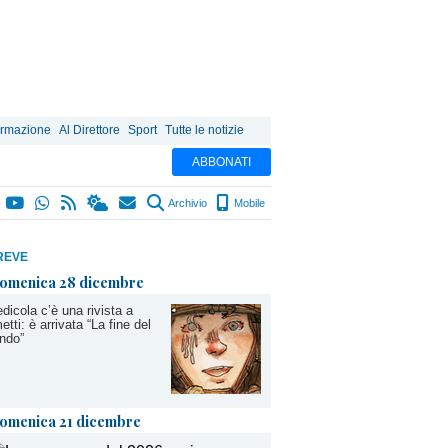
ormazione
Al Direttore
Sport
Tutte le notizie
ABBONATI
Archivio
Mobile
REVE
omenica 28 dicembre
edicola c’è una rivista a
etti: è arrivata “La fine del
ndo”
omenica 21 dicembre