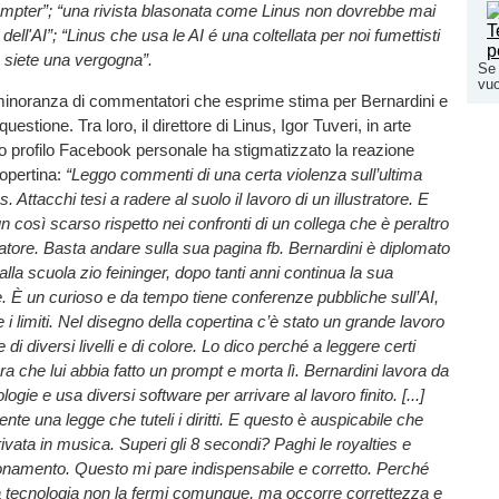
ompter”; “una rivista blasonata come Linus non dovrebbe mai
ell'AI”; “Linus che usa le AI é una coltellata per noi fumettisti
e, siete una vergogna”.
Se 
vuo
inoranza di commentatori che esprime stima per Bernardini e
uestione. Tra loro, il direttore di Linus, Igor Tuveri, in arte
uo profilo Facebook personale ha stigmatizzato la reazione
copertina:
“Leggo commenti di una certa violenza sull’ultima
s. Attacchi tesi a radere al suolo il lavoro di un illustratore. E
n così scarso rispetto nei confronti di un collega che è peraltro
tore. Basta andare sulla sua pagina fb. Bernardini è diplomato
lla scuola zio feininger, dopo tanti anni continua la sua
 È un curioso e da tempo tiene conferenze pubbliche sull’AI,
 e i limiti. Nel disegno della copertina c’è stato un grande lavoro
i diversi livelli e di colore. Lo dico perché a leggere certi
che lui abbia fatto un prompt e morta lì. Bernardini lavora da
logie e usa diversi software per arrivare al lavoro finito. [...]
te una legge che tuteli i diritti. E questo è auspicabile che
rivata in musica. Superi gli 8 secondi? Paghi le royalties e
ionamento. Questo mi pare indispensabile e corretto. Perché
 tecnologia non la fermi comunque, ma occorre correttezza e