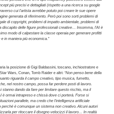
cept più precisi e dettagliati (rispetto a una ricerca su google
raverso cui l'artista avrebbe potuto poi creare le sue opere
ne generata di riferimento. Però poi sono sorti problemi di
egale di copyright, problemi di impatto ambientale, problemi di
 discapito delle figure professionali creative… Insomma, l’AI è
simo modo di calpestare la classe operaia per generare profitti
 e in maniera più economica.”
aria la posizione di Gigi Baldassini, toscano, inchiostratore e
 Star Wars, Conan, Tomb Raider e altri:
“Non penso bene della
uanto riguarda il campo creativo, tipo musica, fumetto,
che, nel nostro campo, possa far perdere posti di lavoro.
i si stanno dando da fare per limitare questo rischio, ma il
 è ormai intrapreso e chissà dove ci porterà. Forse si
uazioni parallele, ma credo che l’intelligenza artificiale
sto perché è comunque un sistema non creativo. Alcuni autori
zzarla per ritoccare il disegno velocizzi il lavoro… In realtà