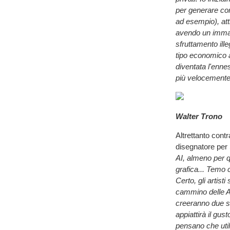
per generare con
ad esempio), att
avendo un immagi
sfruttamento ill
tipo economico a
diventata l'enne
più velocemente
Walter Trono
Altrettanto contr
disegnatore per
AI, almeno per q
grafica... Temo 
Certo, gli artist
cammino delle AI
creeranno due sit
appiattirà il gu
pensano che utili