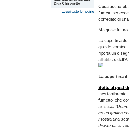
Diga Chisonetto
Cosa accadrebbe s
Leggi tutte le notizie
fumetti per ecce
corredato di una 
Ma quale futuro
La copertina del
questo termine i
riporta un diseg
all’utilizzo dell’AI
La copertina di 
Sotto al post 
inevitabilmente, 
fumetto, che con
artistico:
“Usare 
ad un grafico ch
mostra una scar
disinteresse ver