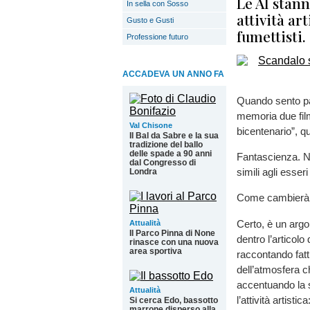
Le AI stan
In sella con Sosso
attività ar
Gusto e Gusti
fumettisti.
Professione futuro
ACCADEVA UN ANNO FA
Quando sento par
memoria due film.
Val Chisone
bicentenario”, q
Il Bal da Sabre e la sua
tradizione del ballo
delle spade a 90 anni
Fantascienza. No
dal Congresso di
simili agli esser
Londra
Come cambierà 
Certo, è un arg
Attualità
Il Parco Pinna di None
dentro l’articolo
rinasce con una nuova
area sportiva
raccontando fatt
dell’atmosfera c
accentuando la 
Attualità
l’attività artistic
Si cerca Edo, bassotto
marrone disperso alla