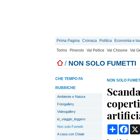
Prima Pagina
Cronaca
Politica
Economia e la
Torino
Pinerolo
Val Pellice
Val Chisone
Val 
/
NON SOLO FUMETTI
CHE TEMPO FA
NON SOLO FUMET
Scandal
RUBRICHE
Ambiente e Natura
coperti
Fotogallery
artifici
Videogallery
io_viaggio_leggero
Condividi
Face
Non solo Fumetti
A casa con Chiale