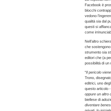
Facebook è prose
blocchi contrapp
vedono l’ingeren
qualità sia dal p
questi si affian
come irrinunciab
Nell’altro schier
che sostengono 
strumento sia st
editori che (a p
possibilità di un
“
Il pericolo vie
Trono, disegnato
editrici, uno degl
questo articolo 
oppure un altro 
biellese di adoz
diventare benest
privati. Io iniz