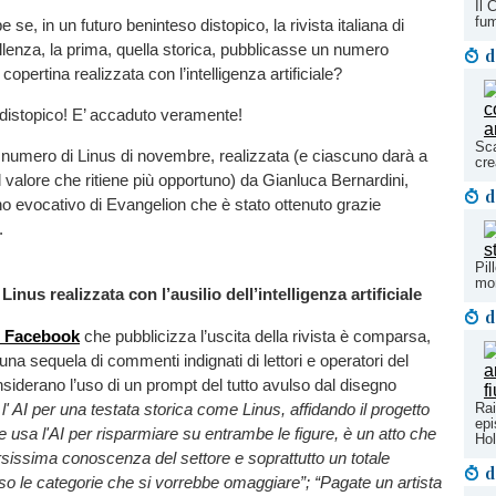
Il 
fum
e, in un futuro beninteso distopico, la rivista italiana di
llenza, la prima, quella storica, pubblicasse un numero
d
copertina realizzata con l’intelligenza artificiale?
 distopico! E’ accaduto veramente!
Sca
 numero di Linus di novembre, realizzata (e ciascuno darà a
cre
l valore che ritiene più opportuno) da Gianluca Bernardini,
d
no evocativo di Evangelion che è stato ottenuto grazie
.
Pil
mo
Linus realizzata con l’ausilio dell’intelligenza artificiale
d
di Facebook
che pubblicizza l’uscita della rivista è comparsa,
una sequela di commenti indignati di lettori e operatori del
siderano l’uso di un prompt del tutto avulso dal disegno
l' AI per una testata storica come Linus, affidando il progetto
Rai
epi
e usa l'AI per risparmiare su entrambe le figure, è un atto che
Ho
sissima conoscenza del settore e soprattutto un totale
d
so le categorie che si vorrebbe omaggiare”; “Pagate un artista