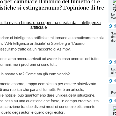
no per cambiare il mondo del fumetto? Le
tistiche si estingueranno? L’opinione di tre
Le 
Wo
d
“La
del
lare di intelligenza artificiale mi tornano automaticamente alla
div
 “AI-Intelligenza artificiale” di Spielberg e “L’uomo
uest’ultimo tratto da un racconto di Asimov.
n siamo ancora arrivati ad avere in casa androidi del tutto
d
i umani, ma i prodromi ci sono tutti.
Lup
al 
la nostra vita? Come sta già cambiando?
d
omento enorme, troppo complesso per essere sintetizzato
 di una rubrica che parla di fumetti. Però un articolo,
Evv
i e notizie, può quantomeno dare un’idea della situazione,
d
he pesa su una questione che forse, in campo creativo, sta
separazione tra due diversi modi di concepire eticamente
a: quello degli autori e quello degli editori.