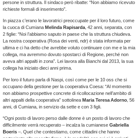
persone in struttura. Il sindaco però ribatte: “Non abbiamo ricevuto
richieste formali di inserimento”.
In piazza c’erano le lavoratrici preoccupate per il loro futuro, come
la cuoca di Cumiana
Melinda Rapisarda
, 42 anni, separata, con
2 figlie: “Noi l’abbiamo saputo in paese che la struttura chiudeva.
La nostra cooperativa (Rosa dei venti, ndr) è stata informata per
ultima e ci ha detto che avrebbe voluto continuare con me e la mia
collega, ma avremmo dovuto spostarci di Regione, perché non
aveva altri appalti in zona”. Lei lavora alla Bianchi dal 2013, la sua
collega ha iniziato dieci anni prima.
Per loro il futuro parla di Naspi, così come per le 10 oss che si
occupano della gestione per la cooperativa Coesa: “Al momento
non abbiamo prospettive concrete di ricollocazione nell’ambito di
altri appalti della cooperativa” sottolinea
Maria Teresa Adorno
, 56
anni, di Cumiana, in servizio da sette e con 3 figli.
“Ogni posto di lavoro perso dalle donne è un posto di lavoro che
difficilmente verrà recuperato – incalza la cumianese
Gabriella
Boeris
–. Quel che contestiamo, come cittadini che hanno