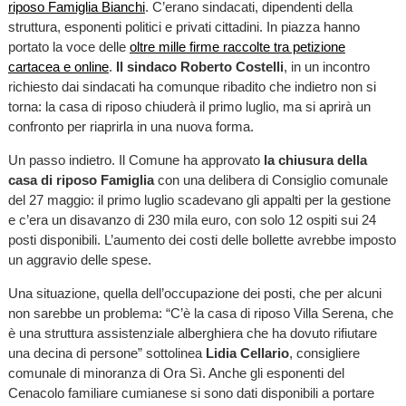
riposo Famiglia Bianchi
. C’erano sindacati, dipendenti della
struttura, esponenti politici e privati cittadini. In piazza hanno
portato la voce delle
oltre mille firme raccolte tra petizione
cartacea e online
.
Il sindaco Roberto Costelli
, in un incontro
richiesto dai sindacati ha comunque ribadito che indietro non si
torna: la casa di riposo chiuderà il primo luglio, ma si aprirà un
confronto per riaprirla in una nuova forma.
Un passo indietro. Il Comune ha approvato
la chiusura della
casa di riposo Famiglia
con una delibera di Consiglio comunale
del 27 maggio: il primo luglio scadevano gli appalti per la gestione
e c’era un disavanzo di 230 mila euro, con solo 12 ospiti sui 24
posti disponibili. L’aumento dei costi delle bollette avrebbe imposto
un aggravio delle spese.
Una situazione, quella dell’occupazione dei posti, che per alcuni
non sarebbe un problema: “C’è la casa di riposo Villa Serena, che
è una struttura assistenziale alberghiera che ha dovuto rifiutare
una decina di persone” sottolinea
Lidia Cellario
, consigliere
comunale di minoranza di Ora Sì. Anche gli esponenti del
Cenacolo familiare cumianese si sono dati disponibili a portare