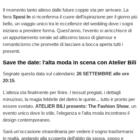
Il momento tanto atteso dalle future coppie sta per arrivare. La
fiera
Sposi In
si riconferma il cuore dell'ispirazione per il giorno più
bello, un viaggio unico tra le eccellenze del wedding dove i sogni
iniziano a prendere forma. Quest'anno, l'evento si arricchisce di
un appuntamento serale ad altissimo tasso di glamour e
romanticismo che promette di lasciare a bocca aperta tutti i
presenti.
Save the date: l'alta moda in scena con Atelier Bili
Segnate questa data sul calendario:
26 SETTEMBRE alle ore
20:15
.
L'attesa sta finalmente per finire. I tessuti pregiati, i dettagli
minuziosi, la magia febbrile del dietro le quinte... tutto è pronto per
essere svelato.
ATELIER BILI presents: The Fashion Show
, un
evento unico dove lo stile, l'eleganza e l'alta moda incontrano il
design contemporaneo.
Sarà un'occasione straordinaria per vedere il sogno trasformarsi
in realtà, andando alla scoperta dell’abito da sposa, sposo e