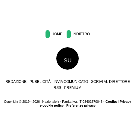
HOME
INDIETRO
SU
REDAZIONE
PUBBLICITÀ
INVIA COMUNICATO
SCRIVI AL DIRETTORE
RSS
PREMIUM
Copyright © 2019 - 2026 IlNazionale.it - Partita Iva: IT 03401570043 -
Credits
|
Privacy
e cookie policy
|
Preferenze privacy