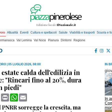
Edizione locale
IlNazionale.it
voro
Attualità
Eventi
Cultura e spettacoli
Salute
Viabilità e trasporti
Scuola e f
Germanasca
Val Lemina
Val Noce
Pianura
Dintorni
Regione
O
VORO
|
05 LUGLIO 2026, 08:00
IN B
estate calda dell'edilizia in
gio
: "Rincari fino al 20%, dura
n piedi"
book
X
Print
WhatsApp
Email
In a
Comm
l PNRR sorregge la crescita, ma
mon