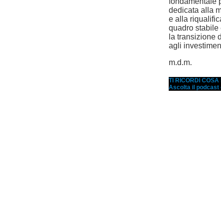
fondamentale p
dedicata alla m
e alla riqualif
quadro stabile 
la transizione d
agli investiment
m.d.m.
TI RICORDI COS
Ascolta il podcast