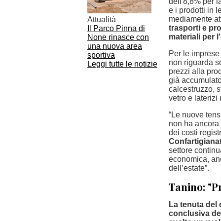
dell'8,8% per l
e i prodotti in
mediamente at
Attualità
trasporti e pro
Il Parco Pinna di
materiali per l'
None rinasce con
una nuova area
Per le imprese 
sportiva
non riguarda sol
Leggi tutte le notizie
prezzi alla pro
già accumulato 
calcestruzzo, s
vetro e lateriz
“Le nuove tensi
non ha ancora c
dei costi regist
Confartigiana
settore continu
economica, anch
dell’estate”.
Tanino: "Pn
La tenuta del 
conclusiva del