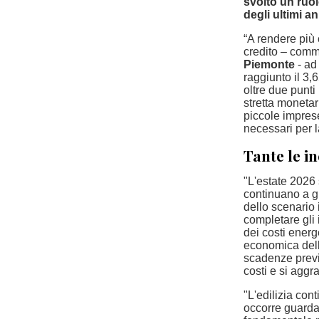
svolto un ruo
degli ultimi an
“A rendere più 
credito – com
Piemonte
- ad
raggiunto il 3,
oltre due punti 
stretta moneta
piccole imprese
necessari per l
Tante le i
"L'estate 2026
continuano a g
dello scenario
completare gli
dei costi energ
economica dell
scadenze previ
costi e si aggr
"L'edilizia con
occorre guarda