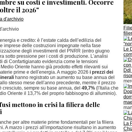
mbre su costi e investimenti. Occorre
ltre il 2026"
Fili
d'archivio
fili
nergia e credito: è l’estate calda dell’edilizia del
e imprese delle costruzioni impegnate nella fase
Le 
alizzazione degli investimenti del PNRR (entro giugno
com
 sotto pressione per i costi di produzione. L'analisi
udi di Confartigianato evidenzia come le tensioni
 Medio Oriente hanno già prodotto effetti rilevanti sui
Ddl 
materie prime e dell'energia. A maggio 2026
i prezzi dei
ris
inerali
hanno registrato un aumento su base annua del
mer
 allo stesso mese dell'anno precedente, mentre il prezzo
è cresciuto, sempre su base annua, del
49,7%
(l'Italia che
Dop
io Oriente il 13,7% del proprio fabbisogno di alluminio).
dom
maes
fusi mettono in crisi la filiera delle
mar
i
 anche per altre materie prime fondamentali per la filiera
La 
ni. A marzo i prezzi all'importazione risultano in aumento
Chia