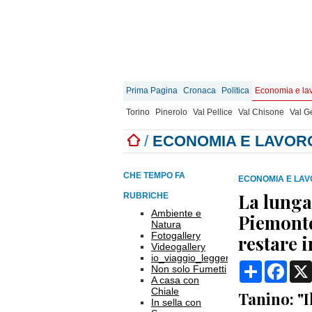
Prima Pagina
Cronaca
Politica
Economia e la
Torino
Pinerolo
Val Pellice
Val Chisone
Val 
/
ECONOMIA E LAVOR
CHE TEMPO FA
ECONOMIA E LA
La lunga 
RUBRICHE
Ambiente e
Piemonte
Natura
Fotogallery
restare i
Videogallery
io_viaggio_leggero
Condividi
Face
Non solo Fumetti
A casa con
Chiale
Tanino: "I
In sella con