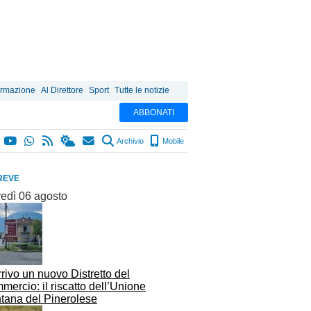
ormazione
Al Direttore
Sport
Tutte le notizie
ABBONATI
Archivio
Mobile
REVE
vedì 06 agosto
rrivo un nuovo Distretto del
ercio: il riscatto dell’Unione
tana del Pinerolese