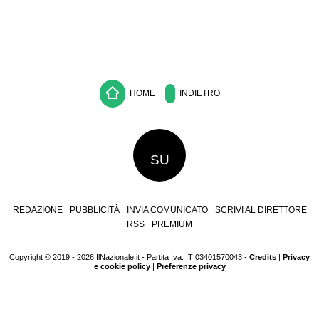
HOME
INDIETRO
SU
REDAZIONE
PUBBLICITÀ
INVIA COMUNICATO
SCRIVI AL DIRETTORE
RSS
PREMIUM
Copyright © 2019 - 2026 IlNazionale.it - Partita Iva: IT 03401570043 -
Credits
|
Privacy
e cookie policy
|
Preferenze privacy