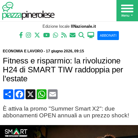
Edizione locale
IlNazionale.it
ABBONATI
ECONOMIA E LAVORO
-
17 giugno 2026
, 09:15
Fitness e risparmio: la rivoluzione
H24 di SMART TIW raddoppia per
l'estate
Condividi
Facebook
X
WhatsApp
Email
È attiva la promo "Summer Smart X2": due
abbonamenti OPEN annuali a un prezzo shock!