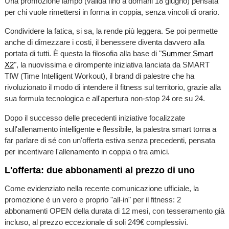
Una promozione lampo (valida fino a domani 18 giugno) pensata
per chi vuole rimettersi in forma in coppia, senza vincoli di orario.
Condividere la fatica, si sa, la rende più leggera. Se poi permette
anche di dimezzare i costi, il benessere diventa davvero alla
portata di tutti. È questa la filosofia alla base di "
Summer Smart
X2
", la nuovissima e dirompente iniziativa lanciata da SMART
TIW (Time Intelligent Workout), il brand di palestre che ha
rivoluzionato il modo di intendere il fitness sul territorio, grazie alla
sua formula tecnologica e all'apertura non-stop 24 ore su 24.
Dopo il successo delle precedenti iniziative focalizzate
sull'allenamento intelligente e flessibile, la palestra smart torna a
far parlare di sé con un'offerta estiva senza precedenti, pensata
per incentivare l'allenamento in coppia o tra amici.
L'offerta: due abbonamenti al prezzo di uno
Come evidenziato nella recente comunicazione ufficiale, la
promozione è un vero e proprio "all-in" per il fitness: 2
abbonamenti OPEN della durata di 12 mesi, con tesseramento già
incluso, al prezzo eccezionale di soli 249€ complessivi.