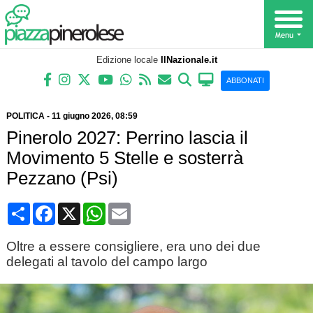
Edizione locale
IlNazionale.it
ABBONATI
POLITICA
-
11 giugno 2026
, 08:59
Pinerolo 2027: Perrino lascia il
Movimento 5 Stelle e sosterrà
Pezzano (Psi)
Condividi
Facebook
X
WhatsApp
Email
Oltre a essere consigliere, era uno dei due
delegati al tavolo del campo largo