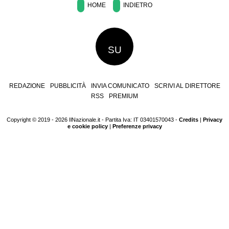
HOME
INDIETRO
SU
REDAZIONE
PUBBLICITÀ
INVIA COMUNICATO
SCRIVI AL DIRETTORE
RSS
PREMIUM
Copyright © 2019 - 2026 IlNazionale.it - Partita Iva: IT 03401570043 -
Credits
|
Privacy
e cookie policy
|
Preferenze privacy