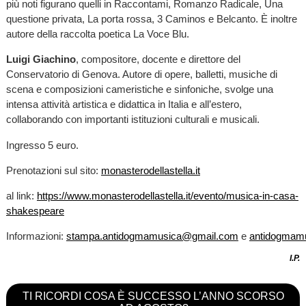
più noti figurano quelli in Raccontami, Romanzo Radicale, Una
questione privata, La porta rossa, 3 Caminos e Belcanto. È inoltre
autore della raccolta poetica La Voce Blu.
Luigi Giachino
, compositore, docente e direttore del
Conservatorio di Genova. Autore di opere, balletti, musiche di
scena e composizioni cameristiche e sinfoniche, svolge una
intensa attività artistica e didattica in Italia e all’estero,
collaborando con importanti istituzioni culturali e musicali.
Ingresso 5 euro.
Prenotazioni sul sito:
monasterodellastella.it
al link:
https://www.monasterodellastella.it/evento/musica-in-casa-
shakespeare
Informazioni:
stampa.antidogmamusica@gmail.com
e
antidogmamu
I.P.
TI RICORDI COSA È SUCCESSO L’ANNO SCORSO