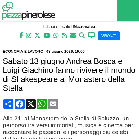
Edizione locale
IlNazionale.it
ABBONATI
ECONOMIA E LAVORO
-
08 giugno 2026
, 19:00
Sabato 13 giugno Andrea Bosca e
Luigi Giachino fanno rivivere il mondo
di Shakespeare al Monastero della
Stella
Condividi
Facebook
X
WhatsApp
Email
Alle 21, al Monastero della Stella di Saluzzo, un
percorso tra versi immortali, musica e cinema per
raccontare le passioni e i personaggi più celebri
del teatro shakespeariano.