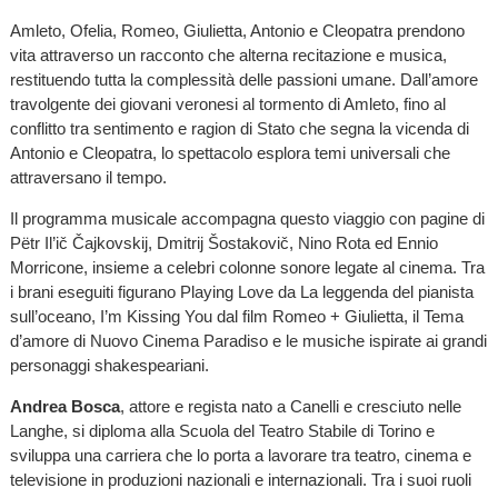
Amleto, Ofelia, Romeo, Giulietta, Antonio e Cleopatra prendono
vita attraverso un racconto che alterna recitazione e musica,
restituendo tutta la complessità delle passioni umane. Dall’amore
travolgente dei giovani veronesi al tormento di Amleto, fino al
conflitto tra sentimento e ragion di Stato che segna la vicenda di
Antonio e Cleopatra, lo spettacolo esplora temi universali che
attraversano il tempo.
Il programma musicale accompagna questo viaggio con pagine di
Pëtr Il’ič Čajkovskij, Dmitrij Šostakovič, Nino Rota ed Ennio
Morricone, insieme a celebri colonne sonore legate al cinema. Tra
i brani eseguiti figurano Playing Love da La leggenda del pianista
sull’oceano, I’m Kissing You dal film Romeo + Giulietta, il Tema
d’amore di Nuovo Cinema Paradiso e le musiche ispirate ai grandi
personaggi shakespeariani.
Andrea Bosca
, attore e regista nato a Canelli e cresciuto nelle
Langhe, si diploma alla Scuola del Teatro Stabile di Torino e
sviluppa una carriera che lo porta a lavorare tra teatro, cinema e
televisione in produzioni nazionali e internazionali. Tra i suoi ruoli