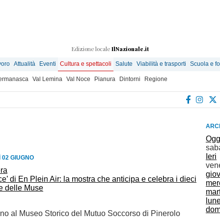
Edizione locale
IlNazionale.it
voro
Attualità
Eventi
Cultura e spettacoli
Salute
Viabilità e trasporti
Scuola e f
Germanasca
Val Lemina
Val Noce
Pianura
Dintorni
Regione
ARCH
Ogg
sab
Ieri
 02 GIUGNO
ven
gio
ce’ di En Plein Air: la mostra che anticipa e celebra i dieci
mer
te delle Muse
mar
lun
dom
gno al Museo Storico del Mutuo Soccorso di Pinerolo