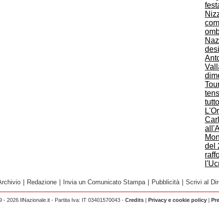
fes
Nizz
com
omb
Nazc
desi
Anto
Vall
dim
Tou
ten
tutt
L'O
Car
all'
Mon
del 
raff
l'Uc
Archivio
|
Redazione
|
Invia un Comunicato Stampa
|
Pubblicità
|
Scrivi al Dir
 - 2026 IlNazionale.it - Partita Iva: IT 03401570043 -
Credits
|
Privacy e cookie policy
|
Pr