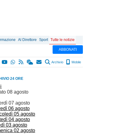
ormazione
Al Direttore
Sport
Tutte le notizie
ABBONATI
Archivio
Mobile
IVIO 24 ORE
i
ato 08 agosto
erdì 07 agosto
vedì 06 agosto
coledì 05 agosto
tedì 04 agosto
edì 03 agosto
enica 02 agosto