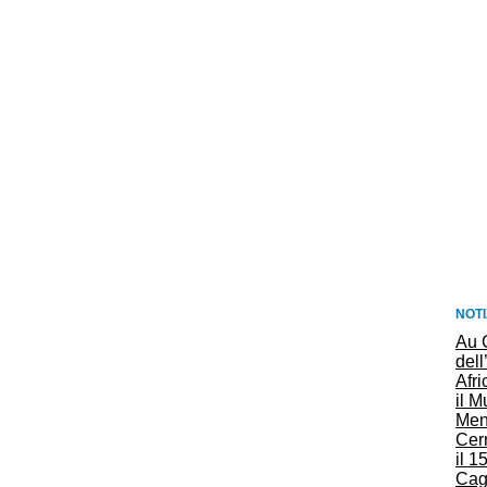
NOTI
Au 
dell
Afri
il 
Ment
Cerr
il 1
Cag