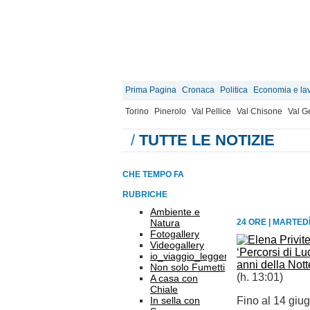
Prima Pagina
Cronaca
Politica
Economia e la
Torino
Pinerolo
Val Pellice
Val Chisone
Val 
/
TUTTE LE NOTIZIE
CHE TEMPO FA
RUBRICHE
Ambiente e
Natura
24 ORE
|
MARTEDÌ
Fotogallery
Videogallery
‘Percorsi di Lu
io_viaggio_leggero
anni della Not
Non solo Fumetti
(h. 13:01)
A casa con
Chiale
In sella con
Fino al 14 giu