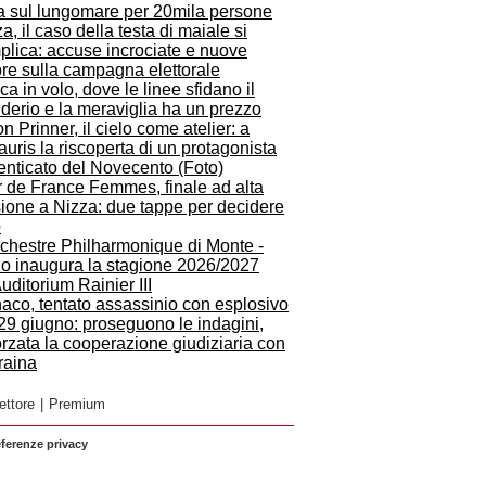
ta sul lungomare per 20mila persone
a, il caso della testa di maiale si
plica: accuse incrociate e nuove
re sulla campagna elettorale
a in volo, dove le linee sfidano il
derio e la meraviglia ha un prezzo
n Prinner, il cielo come atelier: a
auris la riscoperta di un protagonista
enticato del Novecento (Foto)
r de France Femmes, finale ad alta
sione a Nizza: due tappe per decidere
o
rchestre Philharmonique di Monte -
lo inaugura la stagione 2026/2027
Auditorium Rainier III
aco, tentato assassinio con esplosivo
29 giugno: proseguono le indagini,
orzata la cooperazione giudiziaria con
raina
ettore
|
Premium
eferenze privacy