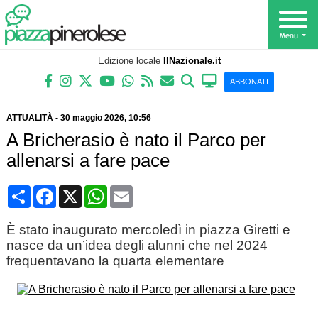
Edizione locale
IlNazionale.it
ABBONATI
ATTUALITÀ
-
30 maggio 2026
, 10:56
A Bricherasio è nato il Parco per
allenarsi a fare pace
Condividi
Facebook
X
WhatsApp
Email
È stato inaugurato mercoledì in piazza Giretti e
nasce da un’idea degli alunni che nel 2024
frequentavano la quarta elementare