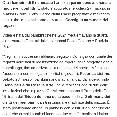
Ora i
bambini di Bricherasio
hanno un
parco dove allenarsi a
risolvere i conflitti
. È stato inaugurato mercoledì 27 maggio, in
piazza Giretti
, il loro
‘Parco della Pace’
progettato e realizzato
negli ultimi due anni come attività del
Consiglio comunale dei
ragazzi
.
L’idea è nata dai bambini che nel 2024 frequentavano la quarta
elementare, affiancati dalle insegnanti Paola Cesano e Patrizia
Perassi.
“Negli anni successivi abbiamo seguito il Consiglio comunale dei
ragazzi nelle fasi di realizzazione dell’opera: dalla progettazione al
sopralluogo, fino ad arrivare alla richiesta dei preventivi” spiega
l’assessora con delega alle politiche giovanili,
Federica Listino
.
Sabato 28 marzo i bambini sono stati affiancati dalla
ceramista
Elena Bert e da Rosalia Arfeli
nella realizzazione di due delle
installazioni che in piazza Giretti compongono il Parco della Pace:
“Si tratta del
‘Gioco dell’oca della pace’
e della ‘
Settimana dei
diritti dei bambini’
, dipinti in cima alle gradinate della piazza. È
stato posizionato anche un pannello con le istruzioni per giocare,
cosa che ormai i bambini fanno da due mesi” sottolinea Listino.