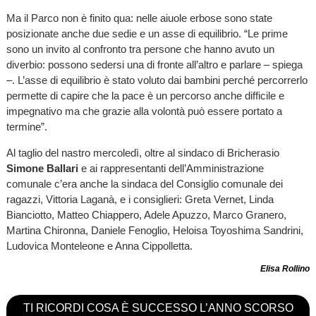
Ma il Parco non è finito qua: nelle aiuole erbose sono state
posizionate anche due sedie e un asse di equilibrio. “Le prime
sono un invito al confronto tra persone che hanno avuto un
diverbio: possono sedersi una di fronte all’altro e parlare – spiega
–. L’asse di equilibrio è stato voluto dai bambini perché percorrerlo
permette di capire che la pace è un percorso anche difficile e
impegnativo ma che grazie alla volontà può essere portato a
termine”.
Al taglio del nastro mercoledì, oltre al sindaco di Bricherasio
Simone Ballari
e ai rappresentanti dell’Amministrazione
comunale c’era anche la sindaca del Consiglio comunale dei
ragazzi, Vittoria Laganà, e i consiglieri: Greta Vernet, Linda
Bianciotto, Matteo Chiappero, Adele Apuzzo, Marco Granero,
Martina Chironna, Daniele Fenoglio, Heloisa Toyoshima Sandrini,
Ludovica Monteleone e Anna Cippolletta.
Elisa Rollino
TI RICORDI COSA È SUCCESSO L’ANNO SCORSO