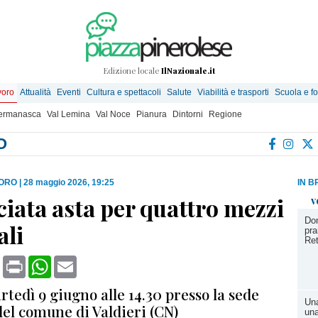
Edizione locale
IlNazionale.it
voro
Attualità
Eventi
Cultura e spettacoli
Salute
Viabilità e trasporti
Scuola e f
Germanasca
Val Lemina
Val Noce
Pianura
Dintorni
Regione
O
VORO
|
28 maggio 2026, 19:25
IN B
iata asta per quattro mezzi
v
Do
li
pra
Ret
book
X
Print
WhatsApp
Email
rtedì 9 giugno alle 14.30 presso la sede
Una
el comune di Valdieri (CN)
una