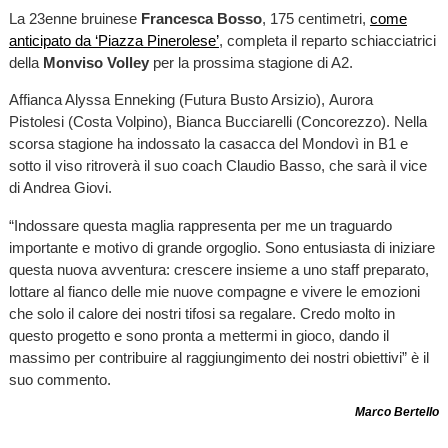
La 23enne bruinese
Francesca Bosso
, 175 centimetri,
come
anticipato da ‘Piazza Pinerolese’
, completa il reparto schiacciatrici
della
Monviso Volley
per la prossima stagione di A2.
Affianca Alyssa Enneking (Futura Busto Arsizio), Aurora
Pistolesi (Costa Volpino), Bianca Bucciarelli (Concorezzo). Nella
scorsa stagione ha indossato la casacca del Mondovì in B1 e
sotto il viso ritroverà il suo coach Claudio Basso, che sarà il vice
di Andrea Giovi.
“Indossare questa maglia rappresenta per me un traguardo
importante e motivo di grande orgoglio. Sono entusiasta di iniziare
questa nuova avventura: crescere insieme a uno staff preparato,
lottare al fianco delle mie nuove compagne e vivere le emozioni
che solo il calore dei nostri tifosi sa regalare. Credo molto in
questo progetto e sono pronta a mettermi in gioco, dando il
massimo per contribuire al raggiungimento dei nostri obiettivi” è il
suo commento.
Marco Bertello