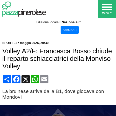
Edizione locale
IlNazionale.it
ABBONATI
SPORT
-
27 maggio 2026
, 20:30
Volley A2/F: Francesca Bosso chiude
il reparto schiacciatrici della Monviso
Volley
Condividi
Facebook
X
WhatsApp
Email
La bruinese arriva dalla B1, dove giocava con
Mondovì