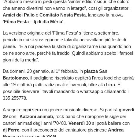
“Abbiamo messo in piedi questa ‘winter edition’ sicuri che coloro
che amano divertirsi non vanno in letargo”, così gli organizzatori,
Amici del Palio
e
Comitato Nosta Festa
, lanciano la nuova
‘Fûma Festa – Ij di dla Mèrla’
.
La versione originale del ‘Fûma Festa’ si tiene a settembre,
periodo in cui si susseguono e talvolta accavallano più feste di
paese. “E a noi piaceva la sfida di organizzarne una quando non
ce ne sono altre, perché fa freddo. Quindi abbiamo scelto i famosi
giorni della merla”.
Da domani, 29 gennaio, al 1° febbraio, in
piazza San
Bartolomeo
, il padiglione riscaldato ospiterà l’area food che aprirà
alle 19 e offrirà piatti tradizionali e invernali, oltre alla birra. È
possibile riservare i tavoli mandando o whatsapp o chiamando il
335 255778.
A seguire ogni sera un genere musicale diverso. Si partirà
giovedì
29
con i
Katzoni animati
, rock band che ripropone le sigle dei
cartoni animati degli anni ’70-’80.
Venerdì 30
si potrà ballare con
dj Ferre
, con il preconcerto del cantautore piscinese
Andrea
Bosio
e dj session di
YKØ
.