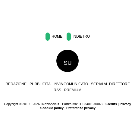
HOME
INDIETRO
SU
REDAZIONE
PUBBLICITÀ
INVIA COMUNICATO
SCRIVI AL DIRETTORE
RSS
PREMIUM
Copyright © 2019 - 2026 IlNazionale.it - Partita Iva: IT 03401570043 -
Credits
|
Privacy
e cookie policy
|
Preferenze privacy