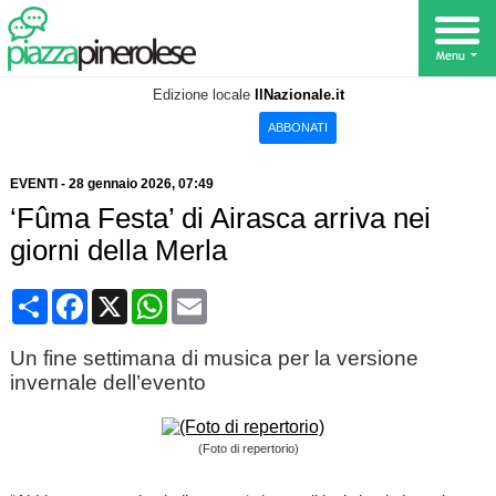
Edizione locale
IlNazionale.it
ABBONATI
EVENTI
-
28 gennaio 2026
, 07:49
‘Fûma Festa’ di Airasca arriva nei
giorni della Merla
Condividi
Facebook
X
WhatsApp
Email
Un fine settimana di musica per la versione
invernale dell’evento
(Foto di repertorio)