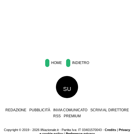
HOME
INDIETRO
SU
REDAZIONE
PUBBLICITÀ
INVIA COMUNICATO
SCRIVI AL DIRETTORE
RSS
PREMIUM
Copyright © 2019 - 2026 IlNazionale.it - Partita Iva: IT 03401570043 -
Credits
|
Privacy
e cookie policy
|
Preferenze privacy