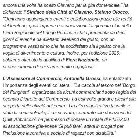
ancora una volta ha scelto Giaveno per la gita domenicale," ha
dichiarato il
Sindaco della Città di Giaveno, Stefano Olocco.
"Ogni anno aggiungiamo eventi e collaborazioni grazie alle realtà
del territorio, quali imprese e associazioni. La giornata clou della
Fiera Regionale del Fungo Porcino è stata preceduta da dieci
giorni di eventi e da allettanti weekend del gusto, con un
programma vastissimo che ha soddisfatto sia il palato che la
voglia di divertimento e cultura. Inoltre, per l’edizione 2026,
abbiamo ottenuto la qualifica di
Fiera Nazionale
, un
riconoscimento di cui siamo molto orgogliosi."
L’ Assessore al Commercio, Antonella Grossi
, ha enfatizzato
l'importanza degli eventi collaterali:
"La caccia al tesoro nel 'Borgo
dei Funghetti', organizzata da alcuni commercianti sotto l'egida del
neonato Distretto del Commercio, ha coinvolto grandi e piccini alla
scoperta delle attività del centro. Un altro significativo tassello è
stata la cena solidale, il cui ricavato, sommato alle donazioni del
Quilt 'Abbraccio', ha permesso di donare un totale di €4.522,00
all'associazione giavenese 'Si può fare', attiva in progetti per
l'inclusione lavorativa e sociale di ragazzi con disabilità."