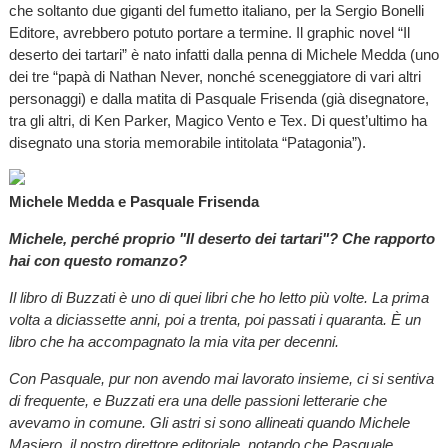
che soltanto due giganti del fumetto italiano, per la Sergio Bonelli
Editore, avrebbero potuto portare a termine. Il graphic novel “Il
deserto dei tartari” è nato infatti dalla penna di Michele Medda (uno
dei tre “papà di Nathan Never, nonché sceneggiatore di vari altri
personaggi) e dalla matita di Pasquale Frisenda (già disegnatore,
tra gli altri, di Ken Parker, Magico Vento e Tex. Di quest’ultimo ha
disegnato una storia memorabile intitolata “Patagonia”).
Michele Medda e Pasquale Frisenda
Michele, perché proprio "Il deserto dei tartari"? Che rapporto
hai con questo romanzo?
Il libro di Buzzati è uno di quei libri che ho letto più volte. La prima
volta a diciassette anni, poi a trenta, poi passati i quaranta. È un
libro che ha accompagnato la mia vita per decenni.
Con Pasquale, pur non avendo mai lavorato insieme, ci si sentiva
di frequente, e Buzzati era una delle passioni letterarie che
avevamo in comune. Gli astri si sono allineati quando Michele
Masiero, il nostro direttore editoriale, notando che Pasquale