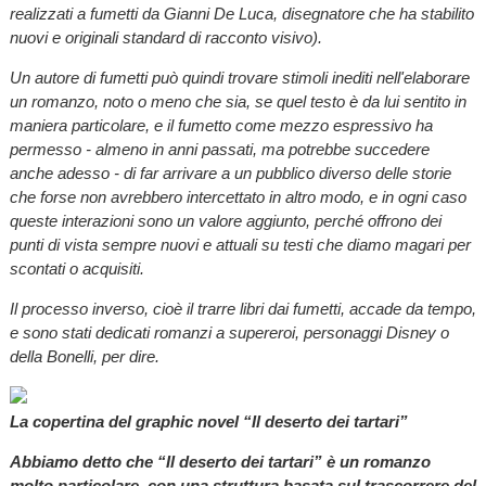
realizzati a fumetti da Gianni De Luca, disegnatore che ha stabilito
nuovi e originali standard di racconto visivo).
Un autore di fumetti può quindi trovare stimoli inediti nell'elaborare
un romanzo, noto o meno che sia, se quel testo è da lui sentito in
maniera particolare, e il fumetto come mezzo espressivo ha
permesso - almeno in anni passati, ma potrebbe succedere
anche adesso - di far arrivare a un pubblico diverso delle storie
che forse non avrebbero intercettato in altro modo, e in ogni caso
queste interazioni sono un valore aggiunto, perché offrono dei
punti di vista sempre nuovi e attuali su testi che diamo magari per
scontati o acquisiti.
Il processo inverso, cioè il trarre libri dai fumetti, accade da tempo,
e sono stati dedicati romanzi a supereroi, personaggi Disney o
della Bonelli, per dire.
La copertina del graphic novel “Il deserto dei tartari”
Abbiamo detto che “Il deserto dei tartari” è un romanzo
molto particolare, con una struttura basata sul trascorrere del