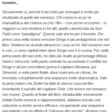
fumetto...
Sicuramente sì, perché il racconto per immagini è molto più
strutturato di quello del romanzo. Chi conosce un po’ la
manualistica del cinema sa che i film – con poche eccezioni – si
reggono su una struttura in tre atti, quella canonizzata da Syd
Field come “paradigma”. Questo vale anche per il fumetto. Per
prima cosa nella nostra versione Drogo è più protagonista che nel
libro. Vediamo la vicenda attraverso i suoi occhi. Nel romanzo non
è così, ci sono capitoli interi dove Drogo non è in scena. Poi, nella
prima parte del racconto, ho dato più risalto ai personaggi (Maria,
l’amico Vescovi); nella parte centrale ho accentuato il conflitto tra
Drogo e alcuni commilitoni (prima il capitano Mentana, poi
Simeoni), e nella parte finale, dove mancava un climax, ho
inventato completamente una sequenza molto drammatica. Vale
la pena notare che Zurlini ha fatto la stessa cosa nel film,
inventando il suicidio del capitano Ortiz, che invece nel romanzo
non muore. Quanto al finale del libro, intraducibile visivamente
(infatti Zurlini rinunciò a rappresentarlo), abbiamo trovato una
soluzione a nostro avviso efficace, recuperando una sequenza
precedente con un effetto di “chiusura del cerchio”, diciamo così.