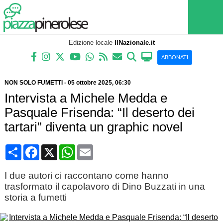
Edizione locale
IlNazionale.it
ABBONATI
NON SOLO FUMETTI
-
05 ottobre 2025
, 06:30
Intervista a Michele Medda e
Pasquale Frisenda: “Il deserto dei
tartari” diventa un graphic novel
Condividi
Facebook
X
WhatsApp
Email
I due autori ci raccontano come hanno
trasformato il capolavoro di Dino Buzzati in una
storia a fumetti