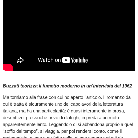
Buzzati teorizza il fumetto moderno in un’intervista del 1962
Ma torniamo alla frase con cui ho aperto l’articolo. Il romanzo da
cui è tratta è sicuramente uno dei capolavori della letteratura
italiana, ma ha una particolarità: è quasi interamente in prosa,
descrittivo, pressoché privo di dialoghi, in preda a un moto
apparentemente lento. Leggendolo ci si abbandona proprio a quel
“soffio del tempo”, si viaggia, per poi rendersi conto, come il
protagonista, di non aver fatto nulla, di non essere arrivati da