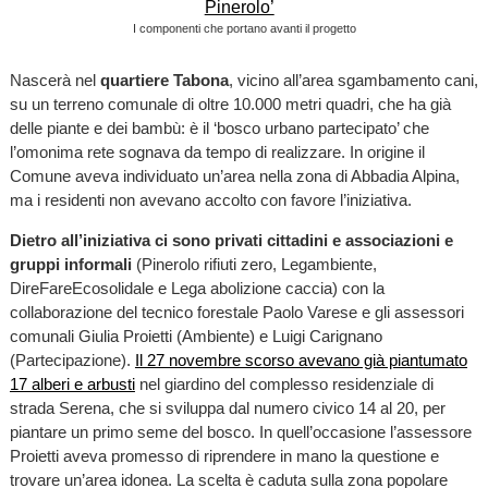
I componenti che portano avanti il progetto
Nascerà nel
quartiere Tabona
, vicino all’area sgambamento cani,
su un terreno comunale di oltre 10.000 metri quadri, che ha già
delle piante e dei bambù: è il ‘bosco urbano partecipato’ che
l’omonima rete sognava da tempo di realizzare. In origine il
Comune aveva individuato un’area nella zona di Abbadia Alpina,
ma i residenti non avevano accolto con favore l’iniziativa.
Dietro all’iniziativa ci sono privati cittadini e associazioni e
gruppi informali
(Pinerolo rifiuti zero, Legambiente,
DireFareEcosolidale e Lega abolizione caccia) con la
collaborazione del tecnico forestale Paolo Varese e gli assessori
comunali Giulia Proietti (Ambiente) e Luigi Carignano
(Partecipazione).
Il 27 novembre scorso avevano già piantumato
17 alberi e arbusti
nel giardino del complesso residenziale di
strada Serena, che si sviluppa dal numero civico 14 al 20, per
piantare un primo seme del bosco. In quell’occasione l’assessore
Proietti aveva promesso di riprendere in mano la questione e
trovare un’area idonea. La scelta è caduta sulla zona popolare