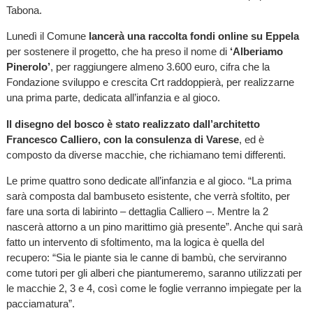
Tabona.
Lunedì il Comune
lancerà una raccolta fondi online su Eppela
per sostenere il progetto, che ha preso il nome di
‘Alberiamo
Pinerolo’
, per raggiungere almeno 3.600 euro, cifra che la
Fondazione sviluppo e crescita Crt raddoppierà, per realizzarne
una prima parte, dedicata all’infanzia e al gioco.
Il disegno del bosco è stato realizzato dall’architetto
Francesco Calliero, con la consulenza di Varese
, ed è
composto da diverse macchie, che richiamano temi differenti.
Le prime quattro sono dedicate all’infanzia e al gioco. “La prima
sarà composta dal bambuseto esistente, che verrà sfoltito, per
fare una sorta di labirinto – dettaglia Calliero –. Mentre la 2
nascerà attorno a un pino marittimo già presente”. Anche qui sarà
fatto un intervento di sfoltimento, ma la logica è quella del
recupero: “Sia le piante sia le canne di bambù, che serviranno
come tutori per gli alberi che piantumeremo, saranno utilizzati per
le macchie 2, 3 e 4, così come le foglie verranno impiegate per la
pacciamatura”.