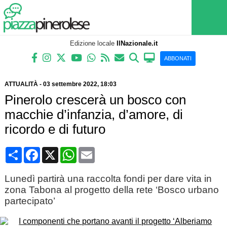
Edizione locale
IlNazionale.it
ABBONATI
ATTUALITÀ
-
03 settembre 2022
, 18:03
Pinerolo crescerà un bosco con
macchie d’infanzia, d’amore, di
ricordo e di futuro
Condividi
Facebook
X
WhatsApp
Email
Lunedì partirà una raccolta fondi per dare vita in
zona Tabona al progetto della rete ‘Bosco urbano
partecipato’