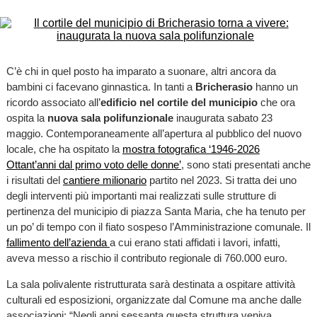
C’è chi in quel posto ha imparato a suonare, altri ancora da
bambini ci facevano ginnastica. In tanti a
Bricherasio
hanno un
ricordo associato all’
edificio nel cortile del municipio
che ora
ospita la
nuova sala polifunzionale
inaugurata sabato 23
maggio. Contemporaneamente all’apertura al pubblico del nuovo
locale, che ha ospitato la
mostra fotografica ‘1946-2026
Ottant’anni dal primo voto delle donne’
, sono stati presentati anche
i risultati del
cantiere milionario
partito nel 2023. Si tratta dei uno
degli interventi più importanti mai realizzati sulle strutture di
pertinenza del municipio di piazza Santa Maria, che ha tenuto per
un po’ di tempo con il fiato sospeso l’Amministrazione comunale. Il
fallimento dell’azienda
a cui erano stati affidati i lavori, infatti,
aveva messo a rischio il contributo regionale di 760.000 euro.
La sala polivalente ristrutturata sarà destinata a ospitare attività
culturali ed esposizioni, organizzate dal Comune ma anche dalle
associazioni: “Negli anni sessanta questa struttura veniva