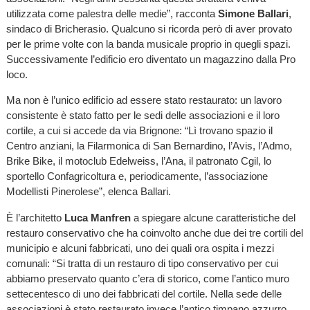
utilizzata come palestra delle medie”, racconta
Simone Ballari
,
sindaco di Bricherasio. Qualcuno si ricorda però di aver provato
per le prime volte con la banda musicale proprio in quegli spazi.
Successivamente l’edificio ero diventato un magazzino dalla Pro
loco.
Ma non è l’unico edificio ad essere stato restaurato: un lavoro
consistente è stato fatto per le sedi delle associazioni e il loro
cortile, a cui si accede da via Brignone: “Lì trovano spazio il
Centro anziani, la Filarmonica di San Bernardino, l’Avis, l’Admo,
Brike Bike, il motoclub Edelweiss, l’Ana, il patronato Cgil, lo
sportello Confagricoltura e, periodicamente, l’associazione
Modellisti Pinerolese”, elenca Ballari.
È l’architetto
Luca Manfren
a spiegare alcune caratteristiche del
restauro conservativo che ha coinvolto anche due dei tre cortili del
municipio e alcuni fabbricati, uno dei quali ora ospita i mezzi
comunali: “Si tratta di un restauro di tipo conservativo per cui
abbiamo preservato quanto c’era di storico, come l’antico muro
settecentesco di uno dei fabbricati del cortile. Nella sede delle
associazioni è stato restaurato invece l’antico timpano azzurro