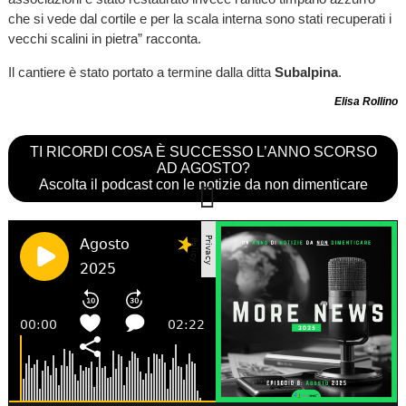
che si vede dal cortile e per la scala interna sono stati recuperati i
vecchi scalini in pietra” racconta.
Il cantiere è stato portato a termine dalla ditta
Subalpina
.
Elisa Rollino
TI RICORDI COSA È SUCCESSO L’ANNO SCORSO
AD AGOSTO?
Ascolta il podcast con le notizie da non dimenticare