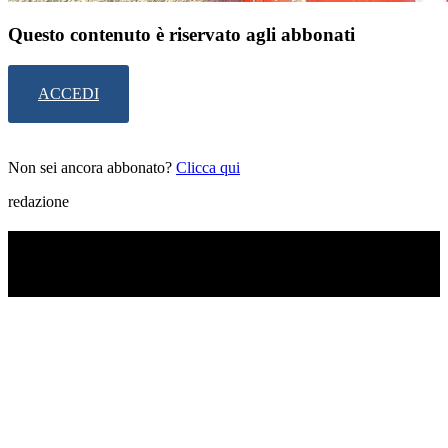
Questo contenuto è riservato agli abbonati
ACCEDI
Non sei ancora abbonato?
Clicca qui
redazione
TI RICORDI COSA È SUCCESSO L’ANNO
SCORSO AD AGOSTO?
Ascolta il podcast con le notizie da non dimenticare