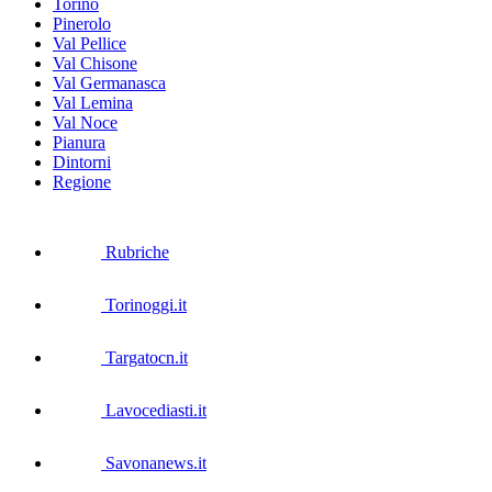
Torino
Pinerolo
Val Pellice
Val Chisone
Val Germanasca
Val Lemina
Val Noce
Pianura
Dintorni
Regione
Rubriche
Torinoggi.it
Targatocn.it
Lavocediasti.it
Savonanews.it