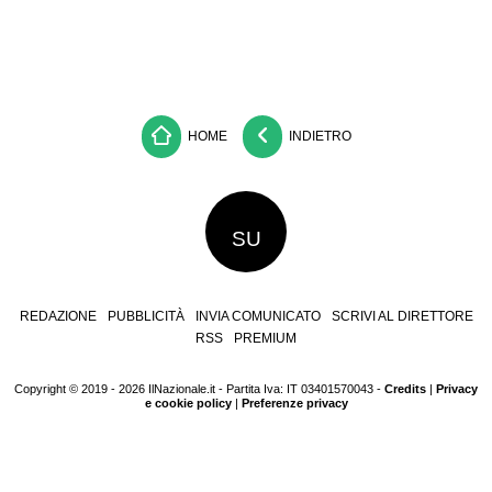
HOME
INDIETRO
SU
REDAZIONE
PUBBLICITÀ
INVIA COMUNICATO
SCRIVI AL DIRETTORE
RSS
PREMIUM
Copyright © 2019 - 2026 IlNazionale.it - Partita Iva: IT 03401570043 -
Credits
|
Privacy
e cookie policy
|
Preferenze privacy