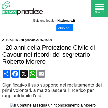
Edizione locale
IlNazionale.it
ABBONATI
ATTUALITÀ
-
28 gennaio 2026
, 15:09
I 20 anni della Protezione Civile di
Cavour nei ricordi del segretario
Roberto Morero
Condividi
Facebook
X
WhatsApp
Email
Significativo il suo supporto nel reclutamento dei
primi volontari, a marzo lascerà l’incarico per
raggiunti limiti d’età