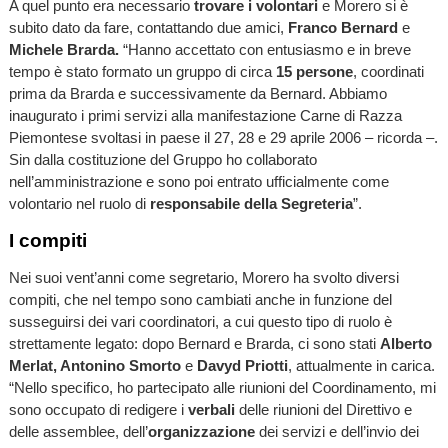
A quel punto era necessario
trovare i volontari
e Morero si è
subito dato da fare, contattando due amici,
Franco Bernard
e
Michele Brarda.
“Hanno accettato con entusiasmo e in breve
tempo è stato formato un gruppo di circa
15 persone
, coordinati
prima da Brarda e successivamente da Bernard. Abbiamo
inaugurato i primi servizi alla manifestazione Carne di Razza
Piemontese svoltasi in paese il 27, 28 e 29 aprile 2006 – ricorda –.
Sin dalla costituzione del Gruppo ho collaborato
nell’amministrazione e sono poi entrato ufficialmente come
volontario nel ruolo di
responsabile della Segreteria
”.
I compiti
Nei suoi vent’anni come segretario, Morero ha svolto diversi
compiti, che nel tempo sono cambiati anche in funzione del
susseguirsi dei vari coordinatori, a cui questo tipo di ruolo è
strettamente legato: dopo Bernard e Brarda, ci sono stati
Alberto
Merlat, Antonino Smorto
e
Davyd Priotti
, attualmente in carica.
“Nello specifico, ho partecipato alle riunioni del Coordinamento, mi
sono occupato di redigere i
verbali
delle riunioni del Direttivo e
delle assemblee, dell’
organizzazione
dei servizi e dell’invio dei