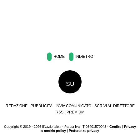
HOME
INDIETRO
SU
REDAZIONE
PUBBLICITÀ
INVIA COMUNICATO
SCRIVI AL DIRETTORE
RSS
PREMIUM
Copyright © 2019 - 2026 IlNazionale.it - Partita Iva: IT 03401570043 -
Credits
|
Privacy
e cookie policy
|
Preferenze privacy