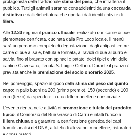
protagonista della tradizionale
stima del peso
, che intratterrà il
pubblico. Tutti gli animali saranno contraddistinti da una
coccarda
distintiva
e dall’etichettatura che riporta i dati identificativi e di
filiera.
Alle
12.30
seguirà il
pranzo ufficiale
, realizzato con carne di bue
piemontese certificata, cucinata dalla Pro Loco locale. Il menù
sarà un percorso completo di degustazione: dagli antipasti come
carne di bue al sale, battuta e tonnata, ai ravioli di bue al burro e
salvia, fino al brasato con spinaci e patate, dolci tipici e vini delle
cantine Clavesana, Tenuta S. Luigi e Cellario. Durante il pranzo è
prevista anche la
premiazione del socio onorario 2025
.
Nel pomeriggio, spazio al gioco della
stima del peso del quinto
capo
: in palio buoni da 200 (primo premio), 150 (secondo) e 100
euro (terzo) da spendere in una delle macellerie consorziate.
L’evento rientra nelle attività di
promozione e tutela del prodotto
tipico
: il Consorzio del Bue Grasso di Carrù è infatti l’unico a
filiera chiusa
e a garantire la certificazione genetica dei capi
tramite analisi del DNA, a tutela di allevatori, macellerie, ristoratori
e consumatori.