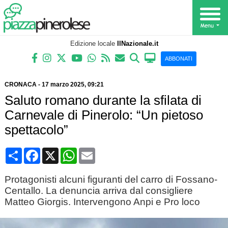
Edizione locale
IlNazionale.it
ABBONATI
CRONACA
-
17 marzo 2025
, 09:21
Saluto romano durante la sfilata di
Carnevale di Pinerolo: “Un pietoso
spettacolo”
Condividi
Facebook
X
WhatsApp
Email
Protagonisti alcuni figuranti del carro di Fossano-
Centallo. La denuncia arriva dal consigliere
Matteo Giorgis. Intervengono Anpi e Pro loco