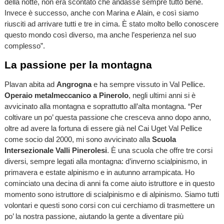
della notte, non era scontato che andasse sempre tutto bene.
Invece è successo, anche con Marina e Alain, e così siamo
riusciti ad arrivare tutti e tre in cima. È stato molto bello conoscere
questo mondo così diverso, ma anche l’esperienza nel suo
complesso”.
La passione per la montagna
Plavan abita ad
Angrogna
e ha sempre vissuto in Val Pellice.
Operaio metalmeccanico a Pinerolo
, negli ultimi anni si è
avvicinato alla montagna e soprattutto all’alta montagna. “Per
coltivare un po’ questa passione che cresceva anno dopo anno,
oltre ad avere la fortuna di essere già nel Cai Uget Val Pellice
come socio dal 2000, mi sono avvicinato alla
Scuola
Intersezionale Valli Pinerolesi
. È una scuola che offre tre corsi
diversi, sempre legati alla montagna: d’inverno scialpinismo, in
primavera e estate alpinismo e in autunno arrampicata. Ho
cominciato una decina di anni fa come aiuto istruttore e in questo
momento sono istruttore di scialpinismo e di alpinismo. Siamo tutti
volontari e questi sono corsi con cui cerchiamo di trasmettere un
po’ la nostra passione, aiutando la gente a diventare più