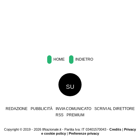
HOME
INDIETRO
SU
REDAZIONE
PUBBLICITÀ
INVIA COMUNICATO
SCRIVI AL DIRETTORE
RSS
PREMIUM
Copyright © 2019 - 2026 IlNazionale.it - Partita Iva: IT 03401570043 -
Credits
|
Privacy
e cookie policy
|
Preferenze privacy