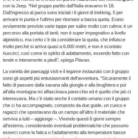
con la Jeep. “Nel gruppo partito dall’Italia eravamo in 18.
Dall’ingresso al parco sono iniziati i 6 giorni di trekking, 5 per
arrivare in punta e l’ultimo per ritornare a bassa quota. Erano
ovviamente previste varie tappe per salire molto con calma: è un
percorso alla portata di tanti, non è super impegnativo a livello
alpinistico, ma certo c’è da considerare la quota, che influisce
molto perché si arriva quasi a 6.000 metri, e non è scontato
riuscirci, così come lo spirito di adattamento, essendo fatto con
tende e interamente a piedi”, spiega Plavan.
La varietà dei paesaggi visti e il legame instaurato con il gruppo
sono gli aspetti più entusiasmanti dell’avventura. “Sicuramente il
fatto di passare dalla savana alla giungla e alla brughiera e poi
all’alta montagna mi affascinava parecchio ed è quello che più ci
interessava. Ma c’è stato anche il contatto umano con il gruppo
che ci ha accompagnato, composto da due guide, un cuoco e
ragazzi che spostavano da un campo all’altro il materiale che
serviva a tutti – aggiunge –. Vivendo questi 6 giorni sempre
all’esterno, considerando eventuali problematiche che possono
esserci come la fatica o l’adattamento alla temperature basse