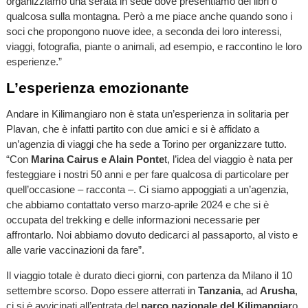
organizziamo una serata in sede dove presentiamo dei libri o
qualcosa sulla montagna. Però a me piace anche quando sono i
soci che propongono nuove idee, a seconda dei loro interessi,
viaggi, fotografia, piante o animali, ad esempio, e raccontino le loro
esperienze.”
L’esperienza emozionante
Andare in Kilimangiaro non è stata un’esperienza in solitaria per
Plavan, che è infatti partito con due amici e si è affidato a
un’agenzia di viaggi che ha sede a Torino per organizzare tutto.
“Con
Marina Cairus e Alain Ponte
t, l’idea del viaggio è nata per
festeggiare i nostri 50 anni e per fare qualcosa di particolare per
quell’occasione – racconta –. Ci siamo appoggiati a un’agenzia,
che abbiamo contattato verso marzo-aprile 2024 e che si è
occupata del trekking e delle informazioni necessarie per
affrontarlo. Noi abbiamo dovuto dedicarci al passaporto, al visto e
alle varie vaccinazioni da fare”.
Il viaggio totale è durato dieci giorni, con partenza da Milano il 10
settembre scorso. Dopo essere atterrati in
Tanzania
, ad
Arusha
,
ci si è avvicinati all’entrata del
parco nazionale del Kilimangiar
o