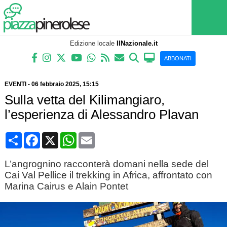
Edizione locale
IlNazionale.it
ABBONATI
EVENTI
-
06 febbraio 2025
, 15:15
Sulla vetta del Kilimangiaro,
l’esperienza di Alessandro Plavan
Condividi
Facebook
X
WhatsApp
Email
L’angrognino racconterà domani nella sede del
Cai Val Pellice il trekking in Africa, affrontato con
Marina Cairus e Alain Pontet