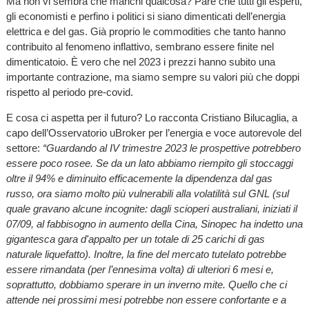
Ma non vi sembra che manchi qualcosa? Pare che tutti gli esperti,
gli economisti e perfino i politici si siano dimenticati dell’energia
elettrica e del gas. Già proprio le commodities che tanto hanno
contribuito al fenomeno inflattivo, sembrano essere finite nel
dimenticatoio. È vero che nel 2023 i prezzi hanno subito una
importante contrazione, ma siamo sempre su valori più che doppi
rispetto al periodo pre-covid.
E cosa ci aspetta per il futuro? Lo racconta Cristiano Bilucaglia, a
capo dell’Osservatorio uBroker per l’energia e voce autorevole del
settore:
“Guardando al IV trimestre 2023 le prospettive potrebbero
essere poco rosee. Se da un lato abbiamo riempito gli stoccaggi
oltre il 94% e diminuito efficacemente la dipendenza dal gas
russo, ora siamo molto più vulnerabili alla volatilità sul GNL (sul
quale gravano alcune incognite: dagli scioperi australiani, iniziati il
07/09, al fabbisogno in aumento della Cina, Sinopec ha indetto una
gigantesca gara d'appalto per un totale di 25 carichi di gas
naturale liquefatto). Inoltre, la fine del mercato tutelato potrebbe
essere rimandata (per l’ennesima volta) di ulteriori 6 mesi e,
soprattutto, dobbiamo sperare in un inverno mite. Quello che ci
attende nei prossimi mesi potrebbe non essere confortante e a