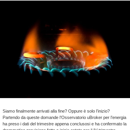
Siamo finalmente arrivati alla fine? Oppure è solo l’inizio?
Partendo da queste domande l’Osservatorio uBroker per l’energia
ha preso i dati del trimestre appena conclusosi e ha confermato la