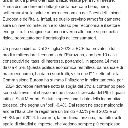
drammatica previsione fatta a inizio estate per il IV trimestre.
Prima di scendere nel dettaglio della ricerca è bene, però,
soffermarsi sulla salute macro-economica dei Paesi dell’Unione
Europea e dell’Italia. Infatti, se quello previsto atmosfericamente
sarà un inverno mite, non è lo stesso per l’economia e il settore
energetico. La stagione autunno-inverno alle porte si prospetta
rigida, soprattutto per il portafoglio dei consumatori.
Un passo indietro.
Dal 27 luglio 2022 la BCE ha provato in tutti i
modi a raffreddare l’economia dell’Eurozona, con ben 10 rialzi
consecutivi dei tassi di interesse, portandoli, in appena 14 mesi,
da 0 a 4,5%. Questa politica economica restrittiva, da manuale di
macroeconomia, ha dato i suoi frutti, visto che l’11 settembre la
Commissione Europa ha stimato l’inflazione in rallentamento, per
il 2024 dovrebbe rientrare sotto la soglia del 3%; al contempo però
sono stati rivisti al ribasso anche i tassi di crescita del PIL di quasi
tutti gli Stati Membri. Su tutti impressiona il dato della locomotiva
tedesca, che segna un “bel” -0,4%. Dal report ne esce malconcia
anche l’Italia che fa registrare un timido +0,9% per il 2023 e un
+0,8% per il 2024. Insomma, la medicina funziona, ma tutto sulle
spalle di cittadini e imprese, che vedono sempre più complesso