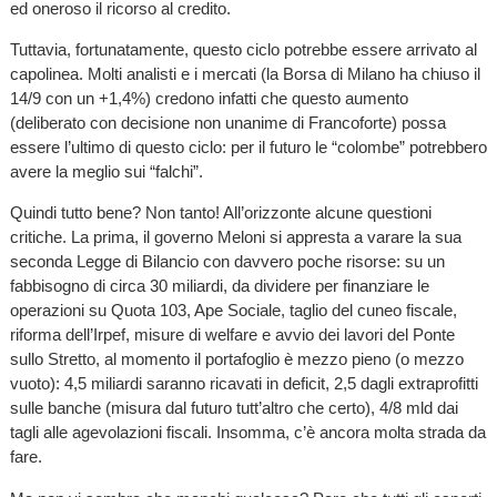
ed oneroso il ricorso al credito.
Tuttavia, fortunatamente, questo ciclo potrebbe essere arrivato al
capolinea. Molti analisti e i mercati (la Borsa di Milano ha chiuso il
14/9 con un +1,4%) credono infatti che questo aumento
(deliberato con decisione non unanime di Francoforte) possa
essere l’ultimo di questo ciclo: per il futuro le “colombe” potrebbero
avere la meglio sui “falchi”.
Quindi tutto bene? Non tanto! All’orizzonte alcune questioni
critiche. La prima, il governo Meloni si appresta a varare la sua
seconda Legge di Bilancio con davvero poche risorse: su un
fabbisogno di circa 30 miliardi, da dividere per finanziare le
operazioni su Quota 103, Ape Sociale, taglio del cuneo fiscale,
riforma dell’Irpef, misure di welfare e avvio dei lavori del Ponte
sullo Stretto, al momento il portafoglio è mezzo pieno (o mezzo
vuoto): 4,5 miliardi saranno ricavati in deficit, 2,5 dagli extraprofitti
sulle banche (misura dal futuro tutt’altro che certo), 4/8 mld dai
tagli alle agevolazioni fiscali. Insomma, c’è ancora molta strada da
fare.