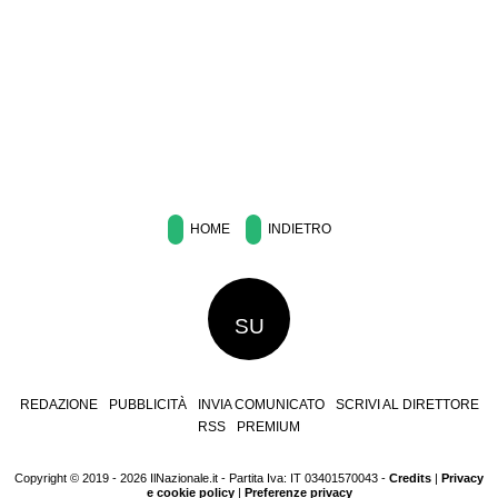
HOME
INDIETRO
SU
REDAZIONE
PUBBLICITÀ
INVIA COMUNICATO
SCRIVI AL DIRETTORE
RSS
PREMIUM
Copyright © 2019 - 2026 IlNazionale.it - Partita Iva: IT 03401570043 -
Credits
|
Privacy
e cookie policy
|
Preferenze privacy