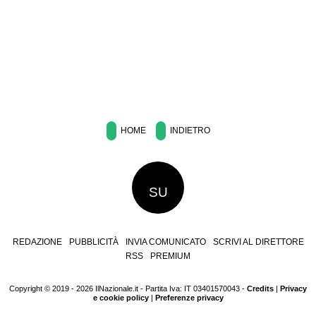
HOME
INDIETRO
SU
REDAZIONE
PUBBLICITÀ
INVIA COMUNICATO
SCRIVI AL DIRETTORE
RSS
PREMIUM
Copyright © 2019 - 2026 IlNazionale.it - Partita Iva: IT 03401570043 -
Credits
|
Privacy
e cookie policy
|
Preferenze privacy