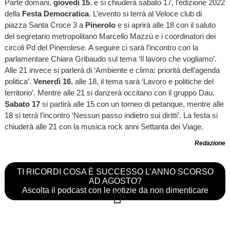
Parte domani,
giovedì 15
, e si chiuderà sabato 17, l’edizione 2022
della
Festa Democratica
. L’evento si terrà al Veloce club di
piazza Santa Croce 3 a
Pinerolo
e si aprirà alle 18 con il saluto
del segretario metropolitano Marcello Mazzù e i coordinatori dei
circoli Pd del Pinerolese. A seguire ci sarà l’incontro con la
parlamentare Chiara Gribaudo sul tema ‘Il lavoro che vogliamo’.
Alle 21 invece si parlerà di ‘Ambiente e clima: priorità dell’agenda
politica’.
Venerdì 16
, alle 18, il tema sarà ‘Lavoro e politiche del
territorio’. Mentre alle 21 si danzerà occitano con il gruppo Dau.
Sabato 17
si partirà alle 15 con un torneo di petanque, mentre alle
18 si terrà l’incontro ‘Nessun passo indietro sui diritti’. La festa si
chiuderà alle 21 con la musica rock anni Settanta dei Viage.
Redazione
TI RICORDI COSA È SUCCESSO L’ANNO SCORSO
AD AGOSTO?
Ascolta il podcast con le notizie da non dimenticare