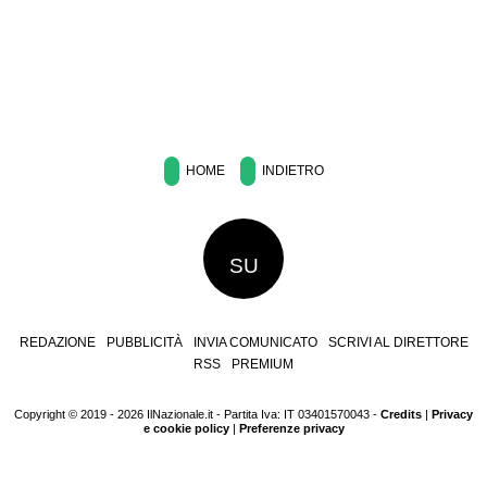
HOME
INDIETRO
SU
REDAZIONE
PUBBLICITÀ
INVIA COMUNICATO
SCRIVI AL DIRETTORE
RSS
PREMIUM
Copyright © 2019 - 2026 IlNazionale.it - Partita Iva: IT 03401570043 -
Credits
|
Privacy
e cookie policy
|
Preferenze privacy