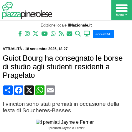
Edizione locale
IlNazionale.it
ABBONATI
ATTUALITÀ
-
18 settembre 2025
, 18:27
Guiot Bourg ha consegnato le borse
di studio agli studenti residenti a
Pragelato
Condividi
Facebook
X
WhatsApp
Email
I vincitori sono stati premiati in occasione della
festa di Soucheres-Basses
I premiati Jayme e Ferrier