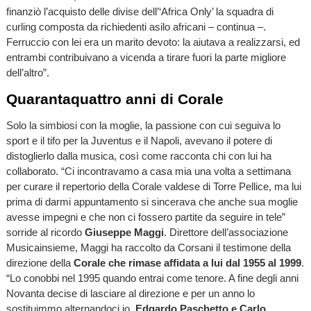
finanziò l’acquisto delle divise dell’‘Africa Only’ la squadra di
curling composta da richiedenti asilo africani – continua –.
Ferruccio con lei era un marito devoto: la aiutava a realizzarsi, ed
entrambi contribuivano a vicenda a tirare fuori la parte migliore
dell’altro”.
Quarantaquattro anni di Corale
Solo la simbiosi con la moglie, la passione con cui seguiva lo
sport e il tifo per la Juventus e il Napoli, avevano il potere di
distoglierlo dalla musica, così come racconta chi con lui ha
collaborato. “Ci incontravamo a casa mia una volta a settimana
per curare il repertorio della Corale valdese di Torre Pellice, ma lui
prima di darmi appuntamento si sincerava che anche sua moglie
avesse impegni e che non ci fossero partite da seguire in tele”
sorride al ricordo
Giuseppe Maggi
. Direttore dell’associazione
Musicainsieme, Maggi ha raccolto da Corsani il testimone della
direzione della
Corale che rimase affidata a lui dal 1955 al 1999
.
“Lo conobbi nel 1995 quando entrai come tenore. A fine degli anni
Novanta decise di lasciare al direzione e per un anno lo
sostituimmo alternandoci io,
Edgardo Paschetto e Carlo