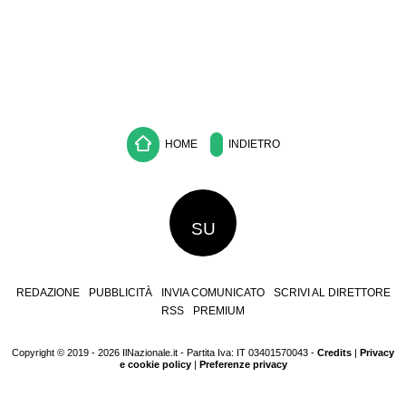
HOME
INDIETRO
SU
REDAZIONE
PUBBLICITÀ
INVIA COMUNICATO
SCRIVI AL DIRETTORE
RSS
PREMIUM
Copyright © 2019 - 2026 IlNazionale.it - Partita Iva: IT 03401570043 -
Credits
|
Privacy
e cookie policy
|
Preferenze privacy