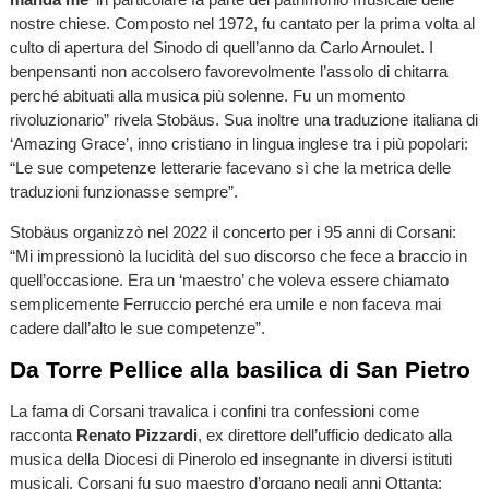
nostre chiese. Composto nel 1972, fu cantato per la prima volta al
culto di apertura del Sinodo di quell’anno da Carlo Arnoulet. I
benpensanti non accolsero favorevolmente l’assolo di chitarra
perché abituati alla musica più solenne. Fu un momento
rivoluzionario” rivela Stobäus. Sua inoltre una traduzione italiana di
‘Amazing Grace’, inno cristiano in lingua inglese tra i più popolari:
“Le sue competenze letterarie facevano sì che la metrica delle
traduzioni funzionasse sempre”.
Stobäus organizzò nel 2022 il concerto per i 95 anni di Corsani:
“Mi impressionò la lucidità del suo discorso che fece a braccio in
quell’occasione. Era un ‘maestro’ che voleva essere chiamato
semplicemente Ferruccio perché era umile e non faceva mai
cadere dall’alto le sue competenze”.
Da Torre Pellice alla basilica di San Pietro
La fama di Corsani travalica i confini tra confessioni come
racconta
Renato Pizzardi
, ex direttore dell’ufficio dedicato alla
musica della Diocesi di Pinerolo ed insegnante in diversi istituti
musicali. Corsani fu suo maestro d’organo negli anni Ottanta: