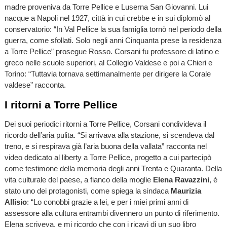
madre proveniva da Torre Pellice e Luserna San Giovanni. Lui
nacque a Napoli nel 1927, città in cui crebbe e in sui diplomò al
conservatorio: “In Val Pellice la sua famiglia tornò nel periodo della
guerra, come sfollati. Solo negli anni Cinquanta prese la residenza
a Torre Pellice” prosegue Rosso. Corsani fu professore di latino e
greco nelle scuole superiori, al Collegio Valdese e poi a Chieri e
Torino: “Tuttavia tornava settimanalmente per dirigere la Corale
valdese” racconta.
I ritorni a Torre Pellice
Dei suoi periodici ritorni a Torre Pellice, Corsani condivideva il
ricordo dell’aria pulita. “Si arrivava alla stazione, si scendeva dal
treno, e si respirava già l’aria buona della vallata” racconta nel
video dedicato al liberty a Torre Pellice, progetto a cui partecipò
come testimone della memoria degli anni Trenta e Quaranta. Della
vita culturale del paese, a fianco della moglie
Elena Ravazzini
, è
stato uno dei protagonisti, come spiega la sindaca
Maurizia
Allisio
: “Lo conobbi grazie a lei, e per i miei primi anni di
assessore alla cultura entrambi divennero un punto di riferimento.
Elena scriveva, e mi ricordo che con i ricavi di un suo libro