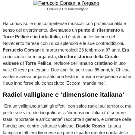
Ferruccio Corsani all’organo
Ha condiviso le sue competenze musicali con professionalità e
senso del divertimento, diventando un
punto di riferimento a
Torre Pellice e in tutta Italia
, ed è stato un testimone del
Novecento torrese con i suoi splendori e le sue contraddizioni.
Ferruccio Corsani
è morto mercoledì 26 febbraio a 97 anni. Era
conosciuto come organista,
direttore storico della Corale
valdese di Torre Pellice
, revisore dell’
innario cristiano
in uso
nelle Chiese protestanti. Due anni fa, per i suoi 95 anni, la Chiesa
valdese aveva organizzato una festa in musica eseguendo anche
il suo inno forse più conosciuto: ‘Eccomi manda me’.
Radici valligiane e ‘dimensione italiana’
“Era un valligiano a tutti gli effetti, con salde radici sul territorio, ma
per le sue vicende biografiche la ‘dimensione italiana’ è sempre
stata importante e arricchente” racconta il genero, e direttore della
Fondazione centro culturale valdese,
Davide Rosso
. La sua
famiglia infatti era livornese da parte di padre mentre quella della