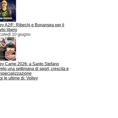
ey A2/F: Ribechi e Bonansea per il
rto libero
coledì 10 giugno
ley Camp 2026: a Santo Stefano
eto una settimana di sport, crescita e
 specializzazione
i le ultime di: Volley