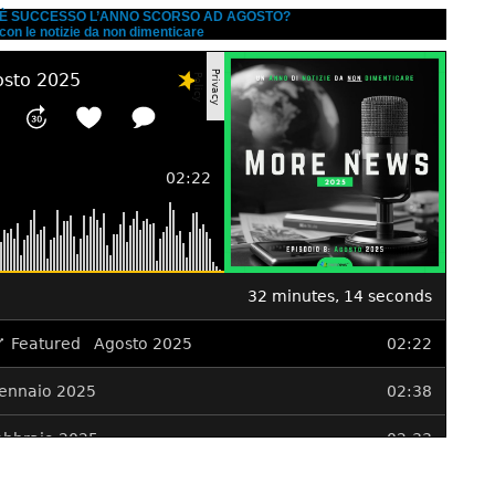
A È SUCCESSO L’ANNO SCORSO AD AGOSTO?
 con le notizie da non dimenticare