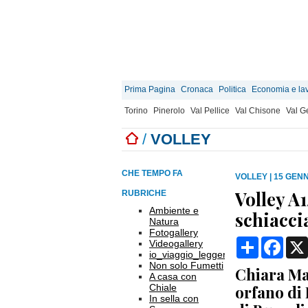
Prima Pagina
Cronaca
Politica
Economia e la
Torino
Pinerolo
Val Pellice
Val Chisone
Val 
/
VOLLEY
CHE TEMPO FA
VOLLEY
|
15 GENN
Volley A1
RUBRICHE
Ambiente e
schiacci
Natura
Fotogallery
Condividi
Face
Videogallery
io_viaggio_leggero
Non solo Fumetti
Chiara Ma
A casa con
Chiale
orfano di
In sella con