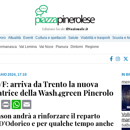
Edizione locale
IlNazionale.it
voro
Attualità
Eventi
Cultura e spettacoli
Salute
Viabilità e trasporti
Scuola e f
Germanasca
Val Lemina
Val Noce
Pianura
Dintorni
Regione
AIO 2024, 17:10
IN B
/F: arriva da Trento la nuova
mer
atrice della Wash4green Pinerolo
book
X
Print
WhatsApp
Email
son andrà a rinforzare il reparto
Voll
man
 D’Odorico e per qualche tempo anche
sab