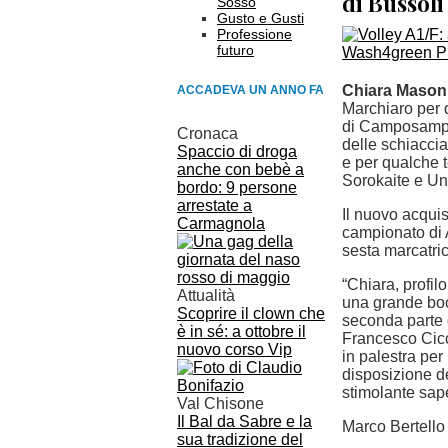
di Bussoli
Sosso
Gusto e Gusti
Professione
futuro
Chiara Mason
ACCADEVA UN ANNO FA
Marchiaro per q
di Camposampier
Cronaca
delle schiacciat
Spaccio di droga
e per qualche 
anche con bebè a
Sorokaite e Ung
bordo: 9 persone
arrestate a
Il nuovo acquist
Carmagnola
campionato di 
sesta marcatri
“Chiara, profil
Attualità
una grande bocc
Scoprire il clown che
seconda parte 
è in sé: a ottobre il
Francesco Cicc
nuovo corso Vip
in palestra per
disposizione del
stimolante sape
Val Chisone
Il Bal da Sabre e la
Marco Bertello
sua tradizione del