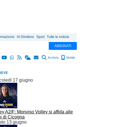
ormazione
Al Direttore
Sport
Tutte le notizie
ABBONATI
Archivio
Mobile
REVE
coledì 17 giugno
ey A2/F: Monviso Volley si affida alle
i di Cicogna
ato 13 giugno