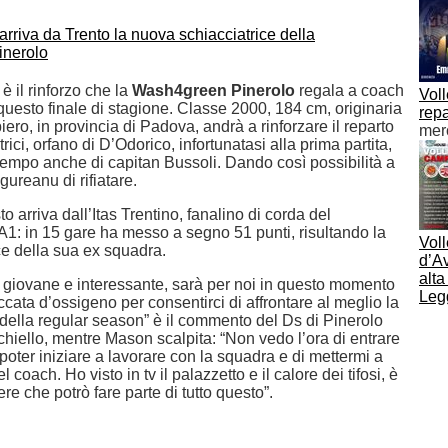
è il rinforzo che la
Wash4green Pinerolo
regala a coach
Voll
uesto finale di stagione. Classe 2000, 184 cm, originaria
repa
o, in provincia di Padova, andrà a rinforzare il reparto
mer
rici, orfano di D’Odorico, infortunatasi alla prima partita,
tempo anche di capitan Bussoli. Dando così possibilità a
ureanu di rifiatare.
o arriva dall’Itas Trentino, fanalino di corda del
A1: in 15 gare ha messo a segno 51 punti, risultando la
Vol
ce della sua ex squadra.
d’Av
alta
o giovane e interessante, sarà per noi in questo momento
Legg
ata d’ossigeno per consentirci di affrontare al meglio la
della regular season” è il commento del Ds di Pinerolo
hiello, mentre Mason scalpita: “Non vedo l’ora di entrare
 poter iniziare a lavorare con la squadra e di mettermi a
 coach. Ho visto in tv il palazzetto e il calore dei tifosi, è
re che potrò fare parte di tutto questo”.