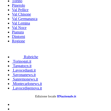
Torino
Pinerolo
Val Pellice
Val Chisone
Val Germanasca
Val Lemina
Val Noce
Pianura
Dintorni
Regione
Rubriche
Torinoggi.it
Targatocn.it
Lavocediasti.it
Savonanews.it
Sanremonews.it
Montecarlonews.it
Lavocedigenova.it
Edizione locale
IlNazionale.it