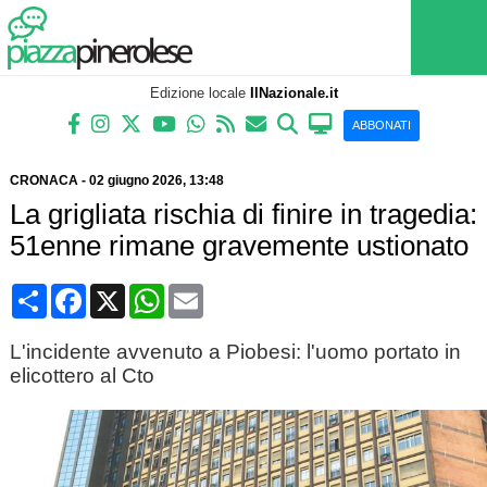
Edizione locale
IlNazionale.it
ABBONATI
CRONACA
-
02 giugno 2026
, 13:48
La grigliata rischia di finire in tragedia:
51enne rimane gravemente ustionato
Condividi
Facebook
X
WhatsApp
Email
L'incidente avvenuto a Piobesi: l'uomo portato in
elicottero al Cto