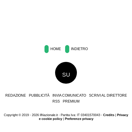
HOME
INDIETRO
SU
REDAZIONE
PUBBLICITÀ
INVIA COMUNICATO
SCRIVI AL DIRETTORE
RSS
PREMIUM
Copyright © 2019 - 2026 IlNazionale.it - Partita Iva: IT 03401570043 -
Credits
|
Privacy
e cookie policy
|
Preferenze privacy