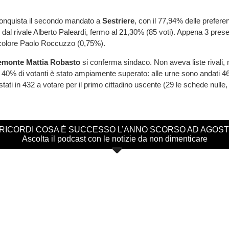
nquista il secondo mandato a
Sestriere
, con il 77,94% delle prefere
dal rivale Alberto Paleardi, fermo al 21,30% (85 voti). Appena 3 presen
colore Paolo Roccuzzo (0,75%).
iemonte Mattia Robasto
si conferma sindaco. Non aveva liste rivali, 
 40% di votanti è stato ampiamente superato: alle urne sono andati 469
ati in 432 a votare per il primo cittadino uscente (29 le schede nulle,
 RICORDI COSA È SUCCESSO L’ANNO SCORSO AD AGOS
Ascolta il podcast con le notizie da non dimenticare