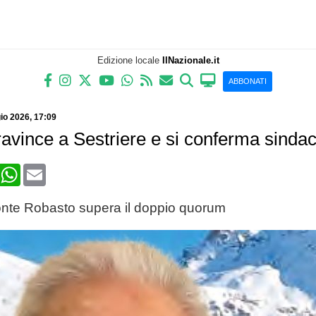
Edizione locale
IlNazionale.it
ABBONATI
io 2026
, 17:09
ravince a Sestriere e si conferma sinda
book
X
WhatsApp
Email
onte Robasto supera il doppio quorum