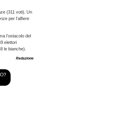
nze (311 voti). Un
ze per l'alfiere
ma l'ostacolo del
 elettori
 8 le bianche).
Redazione
TO?