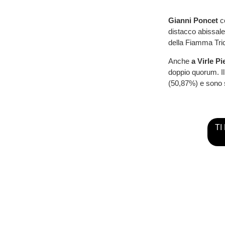
Gianni Poncet
co
distacco abissale 
della Fiamma Tri
Anche
a Virle P
doppio quorum. Il
(50,87%) e sono st
TI