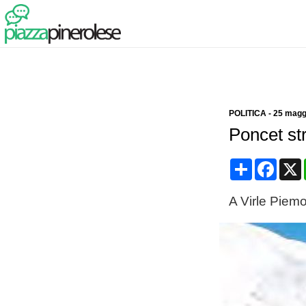
POLITICA
-
25 magg
Poncet st
Condividi
Face
A Virle Piem