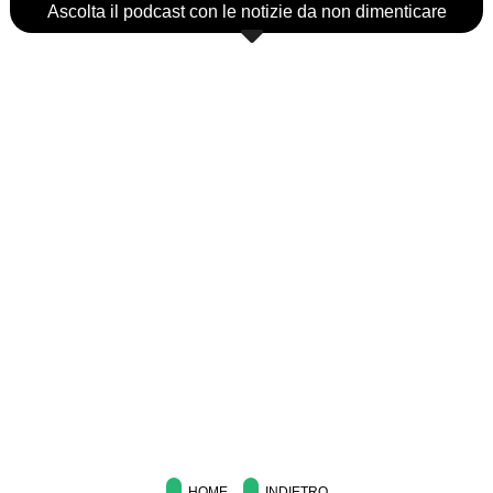
Ascolta il podcast con le notizie da non dimenticare
HOME
INDIETRO