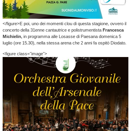
</figure>E poi, uno dei momenti clou di questa stagione, ovvero il
concerto della 31enne cantautrice e polistrumentista
Francesca
Michielin,
in programma alle Losasse di Paesana domenica 5
luglio (ore 15.30), nella stessa arena che 2 anni fa ospitò Diodato.
<figure class="image">