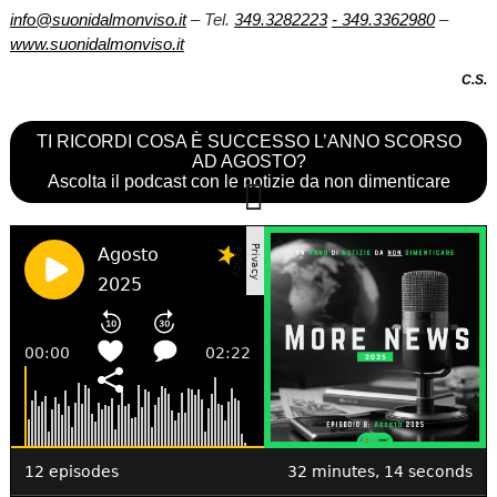
info@suonidalmonviso.it
– Tel.
349.3282223
- 349.3362980
–
www.suonidalmonviso.it
C.S.
TI RICORDI COSA È SUCCESSO L’ANNO SCORSO
AD AGOSTO?
Ascolta il podcast con le notizie da non dimenticare