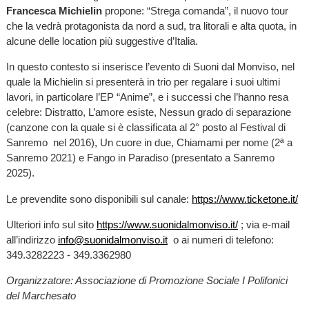
Francesca Michielin
propone: “Strega comanda”, il nuovo tour
che la vedrà protagonista da nord a sud, tra litorali e alta quota, in
alcune delle location più suggestive d’Italia.
In questo contesto si inserisce l’evento di Suoni dal Monviso, nel
quale la Michielin si presenterà in trio per regalare i suoi ultimi
lavori, in particolare l’EP “Anime”, e i successi che l’hanno resa
celebre: Distratto, L’amore esiste, Nessun grado di separazione
(canzone con la quale si è classificata al 2° posto al Festival di
Sanremo nel 2016), Un cuore in due, Chiamami per nome (2ª a
Sanremo 2021) e Fango in Paradiso (presentato a Sanremo
2025).
Le prevendite sono disponibili sul canale:
https://www.ticketone.it/
Ulteriori info sul sito
https://www.suonidalmonviso.it/
; via e-mail
all’indirizzo
info@suonidalmonviso.it
o ai numeri di telefono:
349.3282223 - 349.3362980
Organizzatore: Associazione di Promozione Sociale I Polifonici
del Marchesato