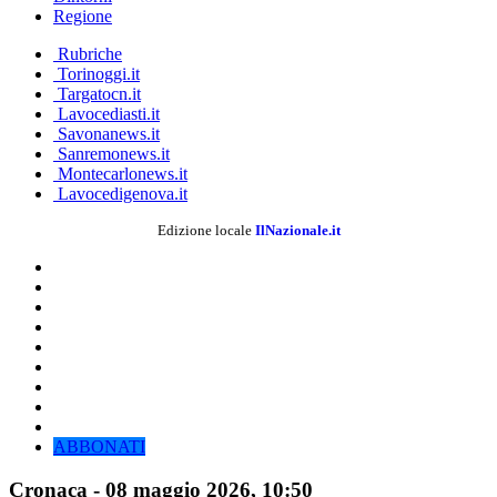
Regione
Rubriche
Torinoggi.it
Targatocn.it
Lavocediasti.it
Savonanews.it
Sanremonews.it
Montecarlonews.it
Lavocedigenova.it
Edizione locale
IlNazionale.it
ABBONATI
Cronaca
-
08 maggio 2026
, 10:50