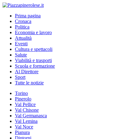
Prima pagina
Cronaca
Politica
Economia e lavoro
Attualità
Eventi
Cultura e spettacoli
Salute
Viabilità e trasporti
Scuola e formazione
Al Direttore
Sport
Tutte le notizie
Torino
Pinerolo
Val Pellice
Val Chisone
Val Germanasca
Val Lemina
Val Noce
Pianura
Dintorni