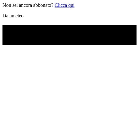
Non sei ancora abbonato?
Clicca qui
Datameteo
TI RICORDI COSA È SUCCESSO L’ANNO
SCORSO AD AGOSTO?
Ascolta il podcast con le notizie da non dimenticare