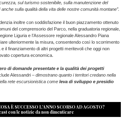
sicurezza, sul turismo sostenibile, sulla manutenzione del
di anche sulla qualità della vita delle nostre comunità montane”.
idenzia inoltre con soddisfazione il buon piazzamento ottenuto
omuni del comprensorio del Parco, nella graduatoria regionale,
egione Liguria e l’Assessore regionale Alessandro Piana
iare ulteriormente la misura, consentendo così lo scorrimento
 e il finanziamento di altri progetti meritevoli che oggi non
ovato copertura economica.
ro di domande presentate e la qualità dei progetti
clude Alessandri –
dimostrano quanto i territori credano nella
ella rete escursionistica come
leva di sviluppo e presidio
 COSA È SUCCESSO L’ANNO SCORSO AD AGOSTO?
cast con le notizie da non dimenticare