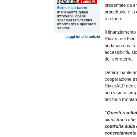
presentate da en
Economia e lavoro
progettuale e la 
In Piemonte quasi
introvabili operai
territorio.
specializzati, tecnici
informatici e operatori
sanitari
Il finanziamento
Leggi tutte le notizie
Riviera dei Fiori
andando così a
accessibilità, s
dell’entroterra.
Determinante anch
cooperazione tra
RivierALP dedica
una visione ampi
territorio montan
“Questi risulta
dimostrano che l
costruita sulla
concretamente p