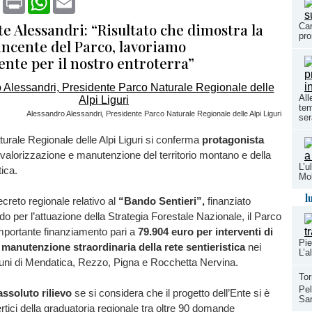
te Alessandri: “Risultato che dimostra la
Car
pro
incente del Parco, lavoriamo
nte per il nostro entroterra”
All
tem
Alessandro Alessandri, Presidente Parco Naturale Regionale delle Alpi Liguri
ser
urale Regionale delle Alpi Liguri si conferma
protagonista
di valorizzazione e manutenzione del territorio montano e della
L’u
tica.
Mol
l
ecreto regionale relativo al
“Bando Sentieri”,
finanziato
do per l’attuazione della Strategia Forestale Nazionale, il Parco
mportante finanziamento pari a
79.904 euro per interventi di
Pie
manutenzione straordinaria della rete sentieristica
nei
L’a
muni di Mendatica, Rezzo, Pigna e Rocchetta Nervina.
Tor
Pel
 assoluto rilievo
se si considera che il progetto dell’Ente si è
Sa
ertici della graduatoria regionale tra oltre 90 domande