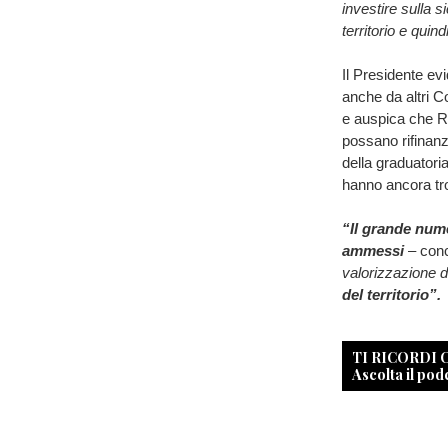
investire sulla 
territorio e quin
Il Presidente ev
anche da altri C
e auspica che R
possano rifinanz
della graduatoria
hanno ancora tr
“Il grande nume
ammessi
– con
valorizzazione d
del territorio”.
TI RICORDI
Ascolta il pod