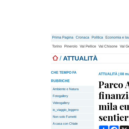
Prima Pagina
Cronaca
Politica
Economia e la
Torino
Pinerolo
Val Pellice
Val Chisone
Val 
/
ATTUALITÀ
CHE TEMPO FA
ATTUALITÀ
|
08 ma
Parco A
RUBRICHE
Ambiente e Natura
finanz
Fotogallery
mila e
Videogallery
io_viaggio_leggero
sentier
Non solo Fumetti
A casa con Chiale
Condividi
Face