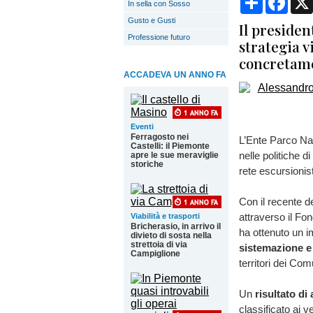
In sella con Sosso
Gusto e Gusti
Il presiden
Professione futuro
strategia v
concretame
ACCADEVA UN ANNO FA
Eventi
Ferragosto nei
L’Ente Parco Nat
Castelli: il Piemonte
nelle politiche 
apre le sue meraviglie
storiche
rete escursionis
Con il recente d
attraverso il Fon
Viabilità e trasporti
Bricherasio, in arrivo il
ha ottenuto un i
divieto di sosta nella
strettoia di via
sistemazione e 
Campiglione
territori dei Co
Un
risultato di
classificato ai v