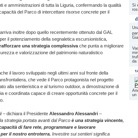
ti e amministrazioni di tutta la Liguria, confermando la qualità
Si 
ros
capacità del Parco di intercettare risorse concrete per il
d
Un
 arriva inoltre dopo quello recentemente ottenuto dal GAL
pan
Gia
 per il potenziamento della segnaletica escursionistica,
rafforzare una strategia complessiva
che punta a migliorare
Va
icurezza e valorizzazione del patrimonio naturalistico
mir
tru
da 
v
e il lavoro sviluppato negli ultimi anni sul fronte della
nsfrontaliera, che vede il Parco protagonista nel progetto
to alla sentieristica e al turismo outdoor, a dimostrazione di
Anc
a e coordinata capace di creare opportunità concrete per il
un 
o.
ti
– dichiara il Presidente
Alessandro Alessandri
–
a strategia portata avanti dal Parco
è una strategia vincente,
 capacità di fare rete, programmare e lavorare
er il nostro entroterra.
Investire sui sentieri significa