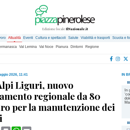
Edizione locale
IlNazionale.it
voro
Attualità
Eventi
Cultura e spettacoli
Salute
Viabilità e trasporti
Scuola e f
Germanasca
Val Lemina
Val Noce
Pianura
Dintorni
Regione
ggio 2026, 11:41
IN B
lpi Liguri, nuovo
m
In 
iamento regionale da 80
‘co
dol
Mar
uro per la manutenzione dei
i
m
book
X
Print
WhatsApp
Email