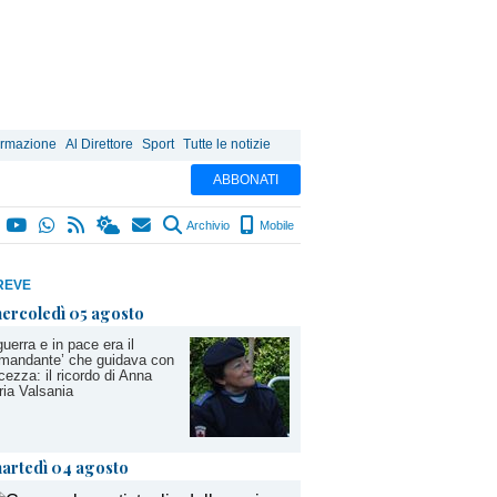
ormazione
Al Direttore
Sport
Tutte le notizie
ABBONATI
Archivio
Mobile
REVE
ercoledì 05 agosto
guerra e in pace era il
mandante’ che guidava con
cezza: il ricordo di Anna
ia Valsania
artedì 04 agosto